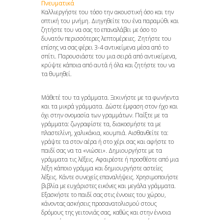
Πνευματικά
Καλλιεργήστε του τόσο την ακουστική όσο και την
οπτική του μνήμη. Διηγηθείτε του ένα παραμύθι και
ζητήστε του να σας το επαναλάβει με όσο το
δυνατόν περισσότερες λεπτομέρειες. Ζητήστε του
επίσης να σας φέρει 3-4 αντικείμενα μέσα από το
σπίτι. Παρουσιάστε του μια σειρά από αντικείμενα,
κρύψτε κάποια από αυτά ή όλα και ζητήστε του να
τα θυμηθεί.
Μάθετέ του τα γράμματα. Ξεκινήστε με τα φωνήεντα
και τα μικρά γράμματα. Δώστε έμφαση στον ήχο και
όχι στην ονομασία των γραμμάτων. Παίξτε με τα
γράμματα: ζωγραφίστε τα, διακοσμήστε τα με
πλαστελίνη, χαλικάκια, κουμπιά. Αισθανθείτε τα:
γράψτε τα στον αέρα ή στο χέρι σας και αφήστε το
παιδί σας να τα «νιώσει». Δημιουργήστε με τα
γράμματα τις λέξεις. Αφαιρέστε ή προσθέστε από μια
λέξη κάποιο γράμμα και δημιουργήστε αστείες
λέξεις. Κάντε συνεχείς επαναλήψεις. Χρησιμοποιήστε
βιβλία με ευχάριστες εικόνες και μεγάλα γράμματα.
Εξασκήστε το παιδί σας στις έννοιες του χώρου,
κάνοντας ασκήσεις προσανατολισμού στους
δρόμους της γειτονιάς σας, καθώς και στην έννοια