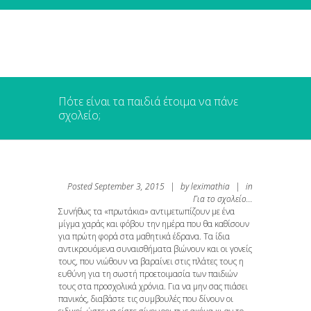
Πότε είναι τα παιδιά έτοιμα να πάνε
σχολείο;
Posted
September 3, 2015
|
by
leximathia
|
in
Για το σχολείο...
Συνήθως τα «πρωτάκια» αντιμετωπίζουν με ένα
μίγμα χαράς και φόβου την ημέρα που θα καθίσουν
για πρώτη φορά στα μαθητικά έδρανα. Τα ίδια
αντικρουόμενα συναισθήματα βιώνουν και οι γονείς
τους, που νιώθουν να βαραίνει στις πλάτες τους η
ευθύνη για τη σωστή προετοιμασία των παιδιών
τους στα προσχολικά χρόνια. Για να μην σας πιάσει
πανικός, διαβάστε τις συμβουλές που δίνουν οι