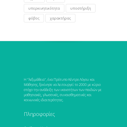
υπερκινητικότητα
υποστήριξη
φόβος
χαρακτήρας
Η "λεξιμάθεια", ένα Πρότυπο Κέντρο Λόγου και
Μάθησης, ξεκίνησε να λειτουργεί το 2000 με κύριο
στόχο την ανάδειξη των ικανοτήτων των παιδιών με
μαθησιακές, γλωσσικές, συναισθηματικές και
κοινωνικές ιδιαιτερότητες.
Πληροφορίες