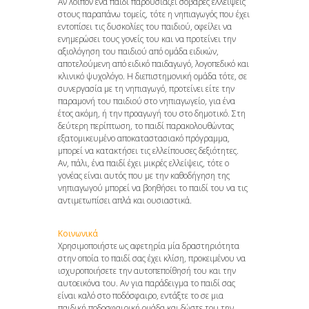
Αν λοιπόν ένα παιδί παρουσιάζει σοβαρές ελλείψεις
στους παραπάνω τομείς, τότε η νηπιαγωγός που έχει
εντοπίσει τις δυσκολίες του παιδιού, οφείλει να
ενημερώσει τους γονείς του και να προτείνει την
αξιολόγηση του παιδιού από ομάδα ειδικών,
αποτελούμενη από ειδικό παιδαγωγό, λογοπεδικό και
κλινικό ψυχολόγο. Η διεπιστημονική ομάδα τότε, σε
συνεργασία με τη νηπιαγωγό, προτείνει είτε την
παραμονή του παιδιού στο νηπιαγωγείο, για ένα
έτος ακόμη, ή την προαγωγή του στο δημοτικό. Στη
δεύτερη περίπτωση, το παιδί παρακολουθώντας
εξατομικευμένο αποκαταστασιακό πρόγραμμα,
μπορεί να κατακτήσει τις ελλείπουσες δεξιότητες.
Αν, πάλι, ένα παιδί έχει μικρές ελλείψεις, τότε ο
γονέας είναι αυτός που με την καθοδήγηση της
νηπιαγωγού μπορεί να βοηθήσει το παιδί του να τις
αντιμετωπίσει απλά και ουσιαστικά.
Κοινωνικά
Χρησιμοποιήστε ως αφετηρία μία δραστηριότητα
στην οποία το παιδί σας έχει κλίση, προκειμένου να
ισχυροποιήσετε την αυτοπεποίθησή του και την
αυτοεικόνα του. Αν για παράδειγμα το παιδί σας
είναι καλό στο ποδόσφαιρο, εντάξτε το σε μια
παιδική ποδοσφαιρική ομάδα και δώστε του την