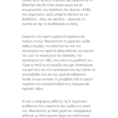
ειδικοί, ώστε να είστε σίγουροι πως ακόμα κι αν το
βλαστάρι σας δεν είναι ακόμα ώριμο για να
αντιμετωπίσει την πρόκληση που λέγεται «Α΄τάξη
του Δημοτικού», εσείς μπορείτε πάντοτε να τον
βοηθήσετε – όπως και οφείλετε – κάνοντας τις
σωστές και όχι τις λανθασμένες κινήσεις.
Σκεφτείτε την πρώτη ημέρα στο σχολείο ενός
παιδιού 6 ετών. Φανταστείτε τη χαρά που νιώθει
καθώς ετοιμάζει την κασετίνα του και την
καινούργια του σχολική σάκα αλλά και την αγωνία
του, για την καινούργια του δασκάλα, την
καινούργια του τάξη, τους νέους συμμαθητές του.
Τώρα το παιδί αυτό γνωρίζει πως έχει ολοκληρώσει
την φοίτησή του στο νηπιαγωγείο και πως πρέπει να
ανταπεξέλθει στα νέα του σχολικά καθήκοντα.
Νιώθει έτοιμο να κάνει τη μετάβαση από το πρώτο
«σχολείο» (το νηπιακό σταθμό) στις πραγματικές
σχολικές τάξεις.
Κι ενώ ο υποψήφιος μαθητής της Α’ Δημοτικού
αισθάνεται έτσι, σκεφτείτε πώς νιώθουν οι γονείς
του. Φανταστείτε με πόση χαρά και υπερηφάνεια
αλλά και με πόση αγωνία, άγχος και σκεπτικισμό