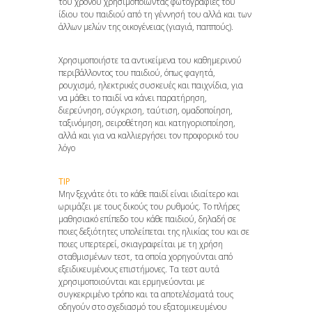
του χρόνου χρησιμοποιώντας φωτογραφίες του
ίδιου του παιδιού από τη γέννησή του αλλά και των
άλλων μελών της οικογένειας (γιαγιά, παππούς).
Χρησιμοποιήστε τα αντικείμενα του καθημερινού
περιβάλλοντος του παιδιού, όπως φαγητά,
ρουχισμό, ηλεκτρικές συσκευές και παιχνίδια, για
να μάθει το παιδί να κάνει παρατήρηση,
διερεύνηση, σύγκριση, ταύτιση, ομαδοποίηση,
ταξινόμηση, σειροθέτηση και κατηγοριοποίηση,
αλλά και για να καλλιεργήσει τον προφορικό του
λόγο
TIP
Μην ξεχνάτε ότι το κάθε παιδί είναι ιδιαίτερο και
ωριμάζει με τους δικούς του ρυθμούς. Το πλήρες
μαθησιακό επίπεδο του κάθε παιδιού, δηλαδή σε
ποιες δεξιότητες υπολείπεται της ηλικίας του και σε
ποιες υπερτερεί, σκιαγραφείται με τη χρήση
σταθμισμένων τεστ, τα οποία χορηγούνται από
εξειδικευμένους επιστήμονες. Τα τεστ αυτά
χρησιμοποιούνται και ερμηνεύονται με
συγκεκριμένο τρόπο και τα αποτελέσματά τους
οδηγούν στο σχεδιασμό του εξατομικευμένου