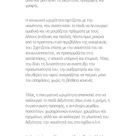
αλλά και βελτιώνει τις δεξιότητες προγραφής και
γραφής.
Η κοινωνική ωριμότητα σχετίζεται με την
ικανότητα, που αναπτύσσει το παιδί να λειτουργεί
ομαδικά και να μοιράζεται πράγματα με τους
άλλους (ενήλικες και παιδιά), πάντα όμως μακριά
από το προστατευτικό περιβάλλον της οικογένειάς
του. Σχετίζεται επίσης με την ικανότητά του να
κοινωνικοποιείται, να προσαρμόζεται στις
καταστάσεις, ν’ αποκτά υπομονή και επιμονή. Τέλος,
του δίνει τη δυνατότητα να αναπτύξει την
προσωπικότητά του, την ανεξαρτησία και την
ελευθερία του αφού αναγκάζεται να παίρνει μόνο
του αποφάσεις, χωρίς τη βοήθεια κανενός.
Τέλος, η πνευματική ωριμότητα αποσκοπεί στο να
καλλιεργεί το παιδί δεξιότητες όπως είναι η μνήμη, η
συγκέντρωση προσοχής, η αντίληψη μεγεθών,
ποσοτήτων, χωροχρονικών εννοιών, χρωμάτων και
σχημάτων, αλλά και να καλλιεργεί τη γλωσσική του
δεξιότητα, την ικανότητά του στο σχέδιο κ.λ.π.