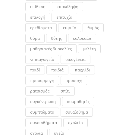
επίθεση
επανάληψη
επιλογή
επιτυχία
ερεθίσματα
ευφυΐα
θυμός
θύμα
θύτης
καλοκαίρι
μαθησιακές δυσκολίες
μελέτη
νηπιαγωγείο
οικογένεια
παιδί
παιδιά
παιχνίδι
προσαρμογή
προσοχή
ρατσισμός
σπίτι
συγκέντρωση
συμμαθητές
συμπτώματα
συναίσθημα
συναισθήματα
σχολείο
σχόλια
υγεία