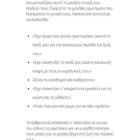
αντιμετωπίζουν αυτή τη μεγάλη στιγμή του
παιδιού τους. Σκεφτείτε τα χιλιάδες ερωτήματα που
διαπερνούν το μυαλό τους. Κάποια από αυτά είναι
τα ακόλουθα:
«Έχω άραγε σαν γονιός προετοιμάσει σωστά το
παιδί μου για την καινούργια περίοδο της ζωής
του;»
«Έχει αναπτύξει το παιδί μου σωστή κοινωνική
επαφή με τους συνομήλικούς του;»
«Είναι συναισθηματικά ανεξάρτητο;»
«Έχει αποκτήσει τ’ απαραίτητα εργαλεία για τη
γνώση και τη μάθηση;»
«Είναι πνευματικά ώριμο για να πάει σχολείο;»
Το άρθρο αυτό αποσκοπεί ν’ απαντήσει σε αυτού
του είδους τις ερωτήσεις και να ευαισθητοποιήσει
τους γονείς για το μεγάλο βήμα στη ζωή του παιδιού
τους.