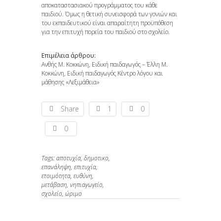
αποκαταστασιακού προγράμματος του κάθε
παιδιού. Όμως η θετική συνεισφορά των γονιών και
του εκπαιδευτικού είναι απαραίτητη προϋπόθεση
για την επιτυχή πορεία του παιδιού στο σχολείο.
Επιμέλεια άρθρου:
Ανθής Μ. Κοκκώνη, Ειδική παιδαγωγός – Έλλη Μ.
Κοκκώνη, Ειδική παιδαγωγός Κέντρο λόγου και
μάθησης «Λεξιμάθεια»
Share
1
0
0
Tags:
αποτυχία,
δημοτικο,
επανάληψη,
επιτυχία,
ετοιμότητα,
ευθύνη,
μετάβαση,
νηπιαγωγείο,
σχολείο,
ώριμο