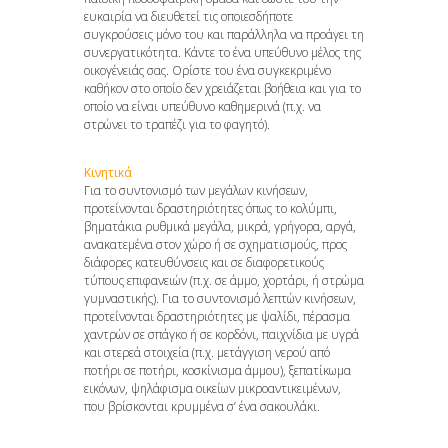
ευκαιρία να διευθετεί τις οποιεσδήποτε
συγκρούσεις μόνο του και παράλληλα να προάγει τη
συνεργατικότητα. Κάντε το ένα υπεύθυνο μέλος της
οικογένειάς σας. Ορίστε του ένα συγκεκριμένο
καθήκον στο οποίο δεν χρειάζεται βοήθεια και για το
οποίο να είναι υπεύθυνο καθημερινά (π.χ. να
στρώνει το τραπέζι για το φαγητό).
Κινητικά
Για το συντονισμό των μεγάλων κινήσεων,
προτείνονται δραστηριότητες όπως το κολύμπι,
βηματάκια ρυθμικά μεγάλα, μικρά, γρήγορα, αργά,
ανακατεμένα στον χώρο ή σε σχηματισμούς, προς
διάφορες κατευθύνσεις και σε διαφορετικούς
τύπους επιφανειών (π.χ. σε άμμο, χορτάρι, ή στρώμα
γυμναστικής). Για το συντονισμό λεπτών κινήσεων,
προτείνονται δραστηριότητες με ψαλίδι, πέρασμα
χαντρών σε σπάγκο ή σε κορδόνι, παιχνίδια με υγρά
και στερεά στοιχεία (π.χ. μετάγγιση νερού από
ποτήρι σε ποτήρι, κοσκίνισμα άμμου), ξεπατίκωμα
εικόνων, ψηλάφισμα οικείων μικροαντικειμένων,
που βρίσκονται κρυμμένα σ’ ένα σακουλάκι.