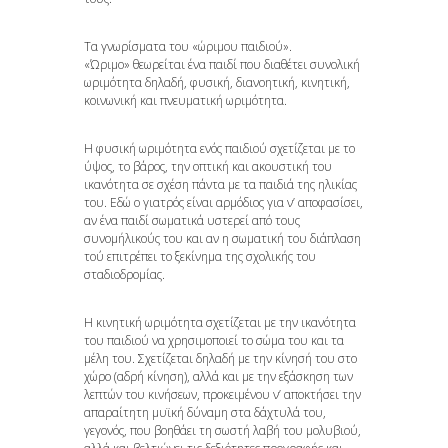
Τα γνωρίσματα του «ώριμου παιδιού».
«Ώριμο» θεωρείται ένα παιδί που διαθέτει συνολική
ωριμότητα δηλαδή, φυσική, διανοητική, κινητική,
κοινωνική και πνευματική ωριμότητα.
Η φυσική ωριμότητα ενός παιδιού σχετίζεται με το
ύψος, το βάρος, την οπτική και ακουστική του
ικανότητα σε σχέση πάντα με τα παιδιά της ηλικίας
του. Εδώ ο γιατρός είναι αρμόδιος για ν’ αποφασίσει,
αν ένα παιδί σωματικά υστερεί από τους
συνομήλικούς του και αν η σωματική του διάπλαση
τού επιτρέπει το ξεκίνημα της σχολικής του
σταδιοδρομίας.
Η κινητική ωριμότητα σχετίζεται με την ικανότητα
του παιδιού να χρησιμοποιεί το σώμα του και τα
μέλη του. Σχετίζεται δηλαδή με την κίνησή του στο
χώρο (αδρή κίνηση), αλλά και με την εξάσκηση των
λεπτών του κινήσεων, προκειμένου ν’ αποκτήσει την
απαραίτητη μυϊκή δύναμη στα δάχτυλά του,
γεγονός, που βοηθάει τη σωστή λαβή του μολυβιού,