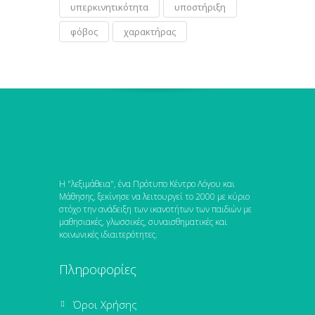
υπερκινητικότητα
υποστήριξη
φόβος
χαρακτήρας
Η "λεξιμάθεια", ένα Πρότυπο Κέντρο Λόγου και
Μάθησης, ξεκίνησε να λειτουργεί το 2000 με κύριο
στόχο την ανάδειξη των ικανοτήτων των παιδιών με
μαθησιακές, γλωσσικές, συναισθηματικές και
κοινωνικές ιδιαιτερότητες.
Πληροφορίες
Όροι Χρήσης