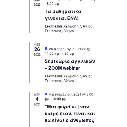
N
e
-
8:00 μμ
a
2023
a
a
Τα μαθηματικά
r
t
v
u
γίνονται ΕΝΑ!
c
i
r
g
e
Leximathia
Χελμού 17, Άγιος
h
d
a
Στέφανος, Αθήνα
a
t
n
i
ΦΕΒ
o
26
F
d
26 Φεβρουαρίου, 2022 @
e
n
11:00 πμ
-
4:30 μμ
2022
V
a
Σεμινάριο αγγλικών
t
i
u
– ΖΟΟΜ webinar
e
r
e
Leximathia
Χελμού 17, Άγιος
w
d
Στέφανος, Αθήνα
s
N
F
4 Δεκεμβρίου, 2021 @ 8:00
ΔΕΚ
4
e
μμ
-
10:00 μμ
a
a
2021
“Μια φορά κι έναν
t
v
u
καιρό ήταν, είναι και
i
r
θα είναι ο άνθρωπος”
e
g
d