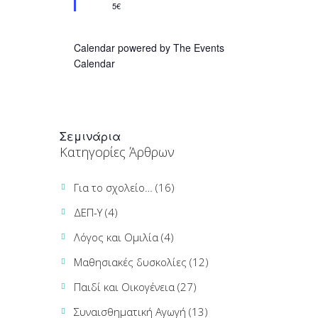
5€
a
t
i
Calendar powered by
The Events
o
Calendar
n
Σεμινάρια
Κατηγορίες Άρθρων
Για το σχολείο…
(16)
ΔΕΠ-Υ
(4)
Λόγος και Ομιλία
(4)
Μαθησιακές δυσκολίες
(12)
Παιδί και Οικογένεια
(27)
Συναισθηματική Αγωγή
(13)