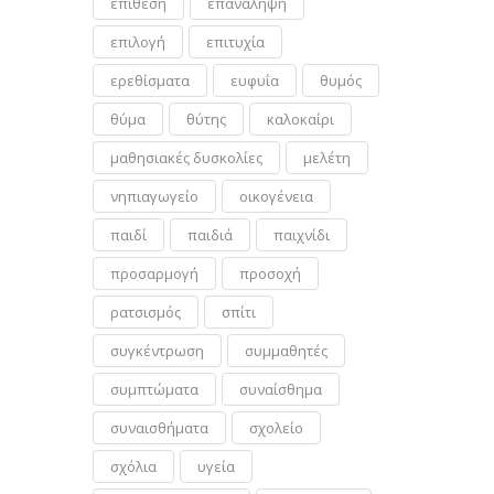
επίθεση
επανάληψη
επιλογή
επιτυχία
ερεθίσματα
ευφυΐα
θυμός
θύμα
θύτης
καλοκαίρι
μαθησιακές δυσκολίες
μελέτη
νηπιαγωγείο
οικογένεια
παιδί
παιδιά
παιχνίδι
προσαρμογή
προσοχή
ρατσισμός
σπίτι
συγκέντρωση
συμμαθητές
συμπτώματα
συναίσθημα
συναισθήματα
σχολείο
σχόλια
υγεία