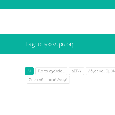
Tag: συγκέντρωση
All
Για το σχολείο...
ΔΕΠ-Υ
Λόγος και Ομιλί
Συναισθηματική Αγωγή
Ξεκλειδώνοντας το μηχανισμό της συγκέντρ