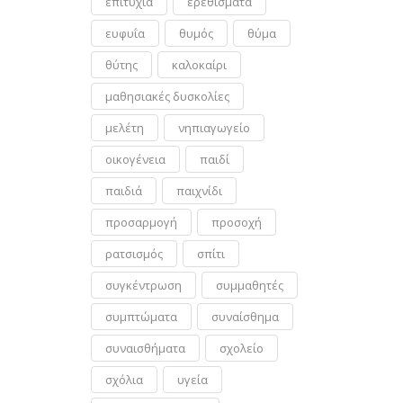
επιτυχία
ερεθίσματα
ευφυΐα
θυμός
θύμα
θύτης
καλοκαίρι
μαθησιακές δυσκολίες
μελέτη
νηπιαγωγείο
οικογένεια
παιδί
παιδιά
παιχνίδι
προσαρμογή
προσοχή
ρατσισμός
σπίτι
συγκέντρωση
συμμαθητές
συμπτώματα
συναίσθημα
συναισθήματα
σχολείο
σχόλια
υγεία