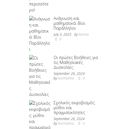
Ανάγνωση και
μαθηματικά: Βίοι
Παράλληλοι
July 3, 2025
by
lexima
0
Οι πρώτες Βοήθειες για
τις Μαθησιακές
Δυσκολίες
September 26, 2024
by
leximathia
0
Σχολικός εκφοβισμός:
μύθοι και
πραγματικότητες
September 26, 2024
by
leximathia
0