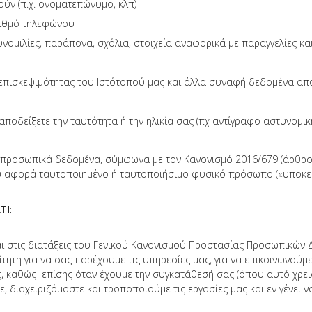
ν (π.χ. ονοματεπώνυμο, κλπ)
αριθμό τηλεφώνου
υνομιλίες, παράπονα, σχόλια, στοιχεία αναφορικά με παραγγελίες κα
α επισκεψιμότητας του Ιστότοπού μας και άλλα συναφή δεδομένα απ
αποδείξετε την ταυτότητα ή την ηλικία σας (πχ αντίγραφο αστυνομικ
οσωπικά δεδομένα, σύμφωνα με τον Κανονισμό 2016/679 (άρθρο 4 
 αφορά ταυτοποιημένο ή ταυτοποιήσιμο φυσικό πρόσωπο («υποκεί
ΤΙ:
ι στις διατάξεις του Γενικού Κανονισμού Προστασίας Προσωπικών Δ
τητη για να σας παρέχουμε τις υπηρεσίες μας, για να επικοινωνούμε
ς, καθώς επίσης όταν έχουμε την συγκατάθεσή σας (όπου αυτό χρε
ε, διαχειριζόμαστε και τροποποιούμε τις εργασίες μας και εν γένει 