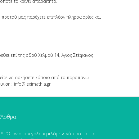
όποτε το κρίνει απαραίτητο.
ς προτού μας παρέχετε επιπλέον πληροφορίες και
ρεύει επί της οδού Χελμού 14, Άγιος Στέφανος
μείτε να ασκήσετε κάποιο από τα παραπάνω
υνση: info@leximathia.gr
Άρθρα
Όταν οι «μεγάλοι» μιλάμε λιγότερο τότε οι