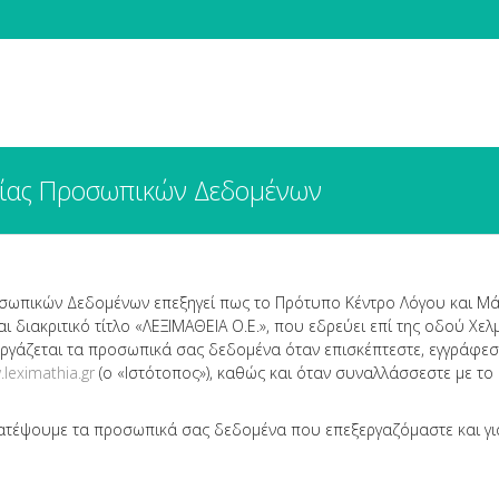
σίας Προσωπικών Δεδομένων
ωπικών Δεδομένων επεξηγεί πως το Πρότυπο Κέντρο Λόγου και Μάθ
διακριτικό τίτλο «ΛΕΞΙΜΑΘΕΙΑ Ο.Ε.», που εδρεύει επί της οδού Χελμο
εξεργάζεται τα προσωπικά σας δεδομένα όταν επισκέπτεστε, εγγράφεστ
leximathia.gr
(ο «Ιστότοπος»), καθώς και όταν συναλλάσσεστε με το 
τατέψουμε τα προσωπικά σας δεδομένα που επεξεργαζόμαστε και γι