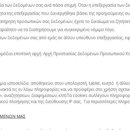
ασία των δεδομένων σας ανά πάσα στιγμή. Όταν η επεξεργασία των 
τητα της επεξεργασίας που διενεργήθηκε βάσει της προηγούμενης σ
ιατήρηση προσωπικών σας δεδομένων, έχετε το δικαίωμα να ζητήσετ
ραίτητο να τα διατηρήσουμε για συγκεκριμένο νόμιμο λόγο.
 των δεδομένων σας από εμάς σε άλλον υπεύθυνο επεξεργασίας, εφ
αρμόδια εποπτική αρχή: Αρχή Προστασίας Δεδομένων Προσωπικού Χ
 μια ιστοσελίδα αποθηκεύει στον υπολογιστή, tablet, κινητό ή άλλ
νακτά τις εν λόγω πληροφορίες και να προσφέρει στο χρήστη σχετικέ
», αναζητήσεων, διαφημίσεων, κλπ).Τα cookies συλλέγουν πληροφορί
κού πλοήγησης και της διεύθυνσης IP σας. Για περισσότερες πληροφ
ΔΟΜΕΝΩΝ ΜΑΣ