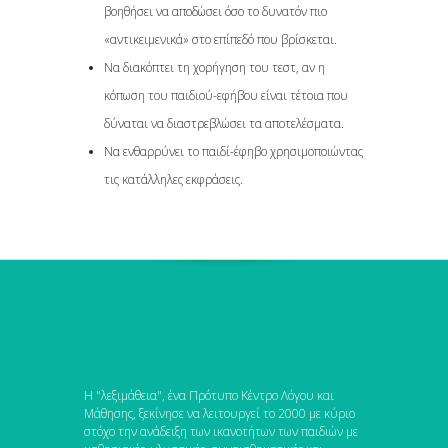
βοηθήσει να αποδώσει όσο το δυνατόν πιο
«αντικειμενικά» στο επίπεδό που βρίσκεται.
Να διακόπτει τη χορήγηση του τεστ, αν η
κόπωση του παιδιού-εφήβου είναι τέτοια που
δύναται να διαστρεβλώσει τα αποτελέσματα.
Να ενθαρρύνει το παιδί-έφηβο χρησιμοποιώντας
τις κατάλληλες εκφράσεις.
Η "λεξιμάθεια", ένα Πρότυπο Κέντρο Λόγου και
Μάθησης, ξεκίνησε να λειτουργεί το 2000 με κύριο
στόχο την ανάδειξη των ικανοτήτων των παιδιών με