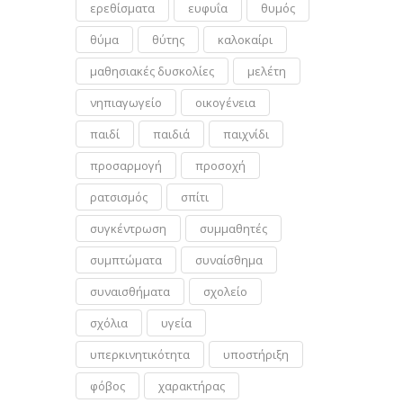
ερεθίσματα
ευφυΐα
θυμός
θύμα
θύτης
καλοκαίρι
μαθησιακές δυσκολίες
μελέτη
νηπιαγωγείο
οικογένεια
παιδί
παιδιά
παιχνίδι
προσαρμογή
προσοχή
ρατσισμός
σπίτι
συγκέντρωση
συμμαθητές
συμπτώματα
συναίσθημα
συναισθήματα
σχολείο
σχόλια
υγεία
υπερκινητικότητα
υποστήριξη
φόβος
χαρακτήρας