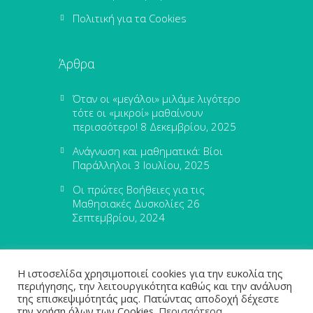
Πολιτική για τα Cookies
Άρθρα
Όταν οι «μεγάλοι» μιλάμε λιγότερο
τότε οι «μικροί» μαθαίνουν
περισσότερο!
8 Δεκεμβρίου, 2025
Ανάγνωση και μαθηματικά: Βίοι
Παράλληλοι
3 Ιουλίου, 2025
Οι πρώτες Βοήθειες για τις
Μαθησιακές Δυσκολίες
26
Σεπτεμβρίου, 2024
Η ιστοσελίδα χρησιμοποιεί cookies για την ευκολία της
περιήγησης, την λειτουργικότητα καθώς και την ανάλυση
της επισκεψιμότητάς μας. Πατώντας αποδοχή δέχεστε
την χρήση όλων των Cookies.
Περισσότερα