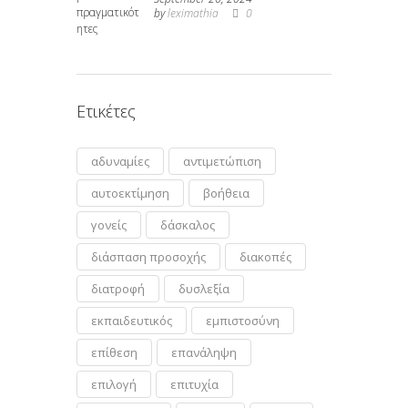
by
leximathia
0
Ετικέτες
αδυναμίες
αντιμετώπιση
αυτοεκτίμηση
βοήθεια
γονείς
δάσκαλος
διάσπαση προσοχής
διακοπές
διατροφή
δυσλεξία
εκπαιδευτικός
εμπιστοσύνη
επίθεση
επανάληψη
επιλογή
επιτυχία