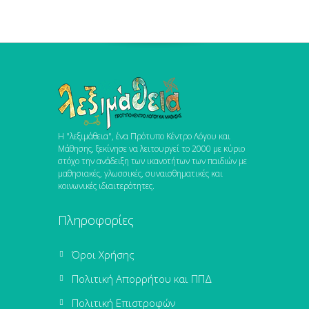
Η "λεξιμάθεια", ένα Πρότυπο Κέντρο Λόγου και
Μάθησης, ξεκίνησε να λειτουργεί το 2000 με κύριο
στόχο την ανάδειξη των ικανοτήτων των παιδιών με
μαθησιακές, γλωσσικές, συναισθηματικές και
κοινωνικές ιδιαιτερότητες.
Πληροφορίες
Όροι Χρήσης
Πολιτική Απορρήτου και ΠΠΔ
Πολιτική Επιστροφών