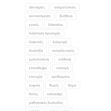
αδυναμίες
αντιμετώπιση
αυτοεκτίμηση
βοήθεια
γονείς
δάσκαλος
διάσπαση προσοχής
διακοπές
διατροφή
δυσλεξία
εκπαιδευτικός
εμπιστοσύνη
επίθεση
επανάληψη
επιλογή
επιτυχία
ερεθίσματα
ευφυΐα
θυμός
θύμα
θύτης
καλοκαίρι
μαθησιακές δυσκολίες