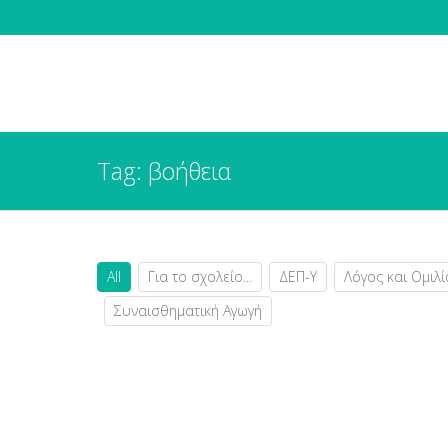
Tag: βοήθεια
All
Για το σχολείο...
ΔΕΠ-Υ
Λόγος και Ομιλί
Συναισθηματική Αγωγή