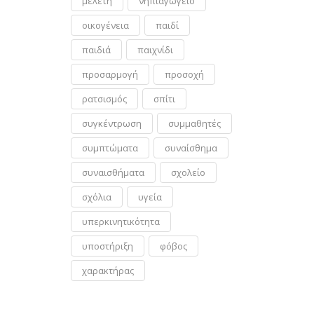
μελέτη
νηπιαγωγείο
οικογένεια
παιδί
παιδιά
παιχνίδι
προσαρμογή
προσοχή
ρατσισμός
σπίτι
συγκέντρωση
συμμαθητές
συμπτώματα
συναίσθημα
συναισθήματα
σχολείο
σχόλια
υγεία
υπερκινητικότητα
υποστήριξη
φόβος
χαρακτήρας