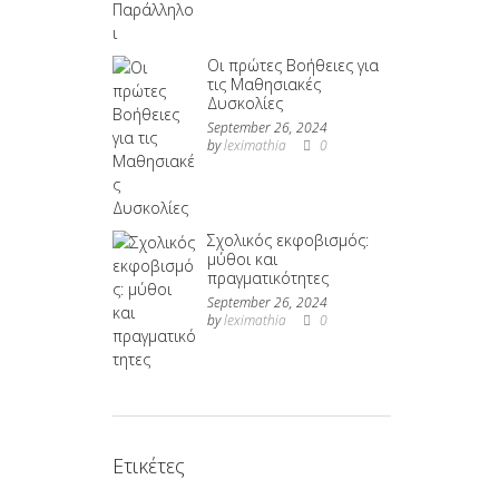
Οι πρώτες Βοήθειες για
τις Μαθησιακές
Δυσκολίες
September 26, 2024
by
leximathia
0
Σχολικός εκφοβισμός:
μύθοι και
πραγματικότητες
September 26, 2024
by
leximathia
0
Ετικέτες