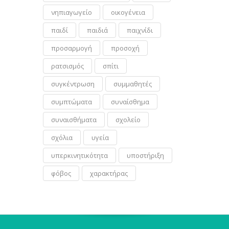
νηπιαγωγείο
οικογένεια
παιδί
παιδιά
παιχνίδι
προσαρμογή
προσοχή
ρατσισμός
σπίτι
συγκέντρωση
συμμαθητές
συμπτώματα
συναίσθημα
συναισθήματα
σχολείο
σχόλια
υγεία
υπερκινητικότητα
υποστήριξη
φόβος
χαρακτήρας