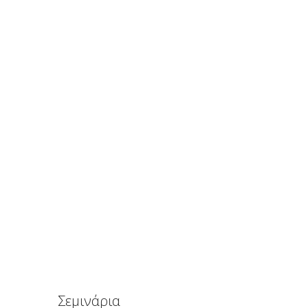
September 1, 2015
Μιλώντας στο παιδί σας για τις μαθησιακές του
δυσκολίες
March 17, 2014
Σεμινάρια