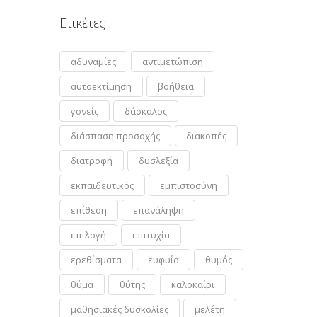
Ετικέτες
αδυναμίες
αντιμετώπιση
αυτοεκτίμηση
βοήθεια
γονείς
δάσκαλος
διάσπαση προσοχής
διακοπές
διατροφή
δυσλεξία
εκπαιδευτικός
εμπιστοσύνη
επίθεση
επανάληψη
επιλογή
επιτυχία
ερεθίσματα
ευφυΐα
θυμός
θύμα
θύτης
καλοκαίρι
μαθησιακές δυσκολίες
μελέτη