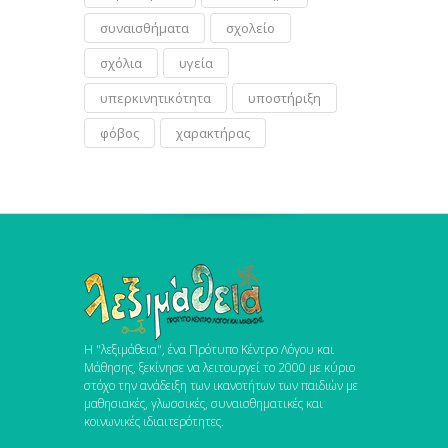
συναισθήματα
σχολείο
σχόλια
υγεία
υπερκινητικότητα
υποστήριξη
φόβος
χαρακτήρας
Η "λεξιμάθεια", ένα Πρότυπο Κέντρο Λόγου και
Μάθησης, ξεκίνησε να λειτουργεί το 2000 με κύριο
στόχο την ανάδειξη των ικανοτήτων των παιδιών με
μαθησιακές, γλωσσικές, συναισθηματικές και
κοινωνικές ιδιαιτερότητες.