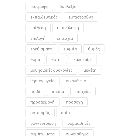
διατροφή
δυσλεξία
εκπαιδευτικός
εμπιστοσύνη
επίθεση
επανάληψη
επιλογή
επιτυχία
ερεθίσματα
ευφυΐα
θυμός
θύμα
θύτης
καλοκαίρι
μαθησιακές δυσκολίες
μελέτη
νηπιαγωγείο
οικογένεια
παιδί
παιδιά
παιχνίδι
προσαρμογή
προσοχή
ρατσισμός
σπίτι
συγκέντρωση
συμμαθητές
συμπτώματα
συναίσθημα