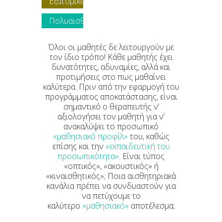
Εξατομικευμένοι
υλικό
μαθητή
μαθησιακοί
Πολυαισθητηριακή
στόχοι
μεθοδολογία
Όλοι οι μαθητές δε λειτουργούν με
τον ίδιο τρόπο! Κάθε μαθητής έχει
δυνατότητες, αδυναμίες, αλλά και
προτιμήσεις στο πως μαθαίνει
καλύτερα. Πριν από την εφαρμογή του
προγράμματος αποκατάστασης, είναι
σημαντικό ο θεραπευτής ν’
αξιολογήσει τον μαθητή για ν’
ανακαλύψει το προσωπικό
«μαθησιακό προφίλ»
του, καθώς
επίσης και την
«εκπαιδευτική του
προσωπικότητα»
. Είναι τύπος
«οπτικός», «ακουστικός» ή
«κιναισθητικός»; Ποια αισθητηριακά
κανάλια πρέπει να συνδυαστούν για
να πετύχουμε το
καλύτερο
«μαθησιακό
»
αποτέλεσμα;