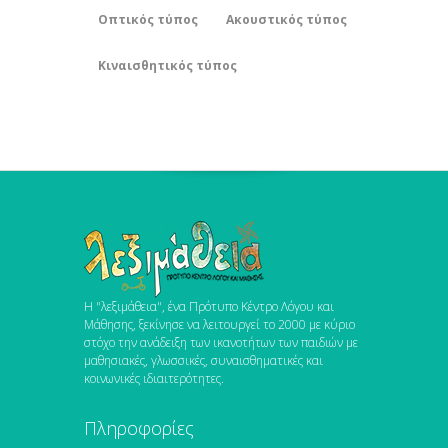
Οπτικός τύπος
Ακουστικός τύπος
Κιναισθητικός τύπος
Η "λεξιμάθεια", ένα Πρότυπο Κέντρο Λόγου και
Μάθησης, ξεκίνησε να λειτουργεί το 2000 με κύριο
στόχο την ανάδειξη των ικανοτήτων των παιδιών με
μαθησιακές, γλωσσικές, συναισθηματικές και
κοινωνικές ιδιαιτερότητες.
Πληροφορίες