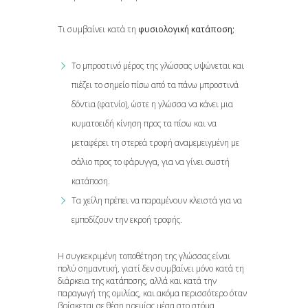
Τι συμβαίνει κατά τη
φυσιολογική κατάποση;
Το μπροστινό μέρος της γλώσσας υψώνεται και
πιέζει τo σημείο πίσω από τα πάνω μπροστινά
δόντια (φατνίo), ώστε η γλώσσα να κάνει μια
κυματοειδή κίνηση προς τα πίσω και να
μεταφέρει τη στερεά τροφή αναμεμειγμένη με
σάλιο προς το φάρυγγα, για να γίνει σωστή
κατάποση.
Τα χείλη πρέπει να παραμένουν κλειστά για να
εμποδίζουν την εκροή τροφής.
Η συγκεκριμένη τοποθέτηση της γλώσσας είναι
πολύ σημαντική, γιατί δεν συμβαίνει μόνο κατά τη
διάρκεια της κατάποσης, αλλά και κατά την
παραγωγή της ομιλίας, και ακόμα περισσότερο όταν
βρίσκεται σε θέση ηρεμίας μέσα στο στόμα.