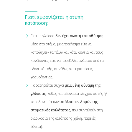
Γιατί εμφανίζεται η άτυπη
κατάποση;
Γιατί η γλώσσα
δεν έχει σωστή τοποθέτηση
μέσα στο στόμα, με αποτέλεσμα είτε να
«σπρώχνει» τα πάνω και κάτω δόντια και τους
κυνόδοντες, είτε να προβάλλει ανάμεσα από τα
οδοντικά τόξα, συνήθως σε περιπτώσεις
χασμοδοντίας.
Παρατηρείται συχνά
μειωμένη δύναμη της
γλώσσας,
καθώς και αδυναμία ελέγχου αυτής ή/
και αδυναμία των
υπόλοιπων δομών της
στοματικής κοιλότητας
, που συντελούν στη
διαδικασία της κατάποσης (χείλη, παρειές,
δόντια).