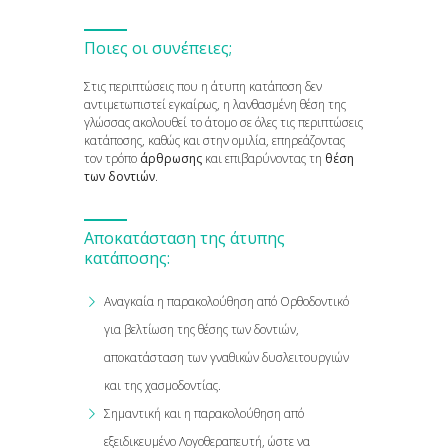
Ποιες οι συνέπειες;
Στις περιπτώσεις που η άτυπη κατάποση δεν
αντιμετωπιστεί εγκαίρως, η λανθασμένη θέση της
γλώσσας ακολουθεί το άτομο σε όλες τις περιπτώσεις
κατάποσης, καθώς και στην ομιλία, επηρεάζοντας
τον τρόπο
άρθρωσης
και επιβαρύνοντας τη
θέση
των δοντιών
.
Αποκατάσταση της άτυπης
κατάποσης:
Αναγκαία η παρακολούθηση από Ορθοδοντικό
για βελτίωση της θέσης των δοντιών,
αποκατάσταση των γναθικών δυσλειτουργιών
και της χασμοδοντίας.
Σημαντική και η παρακολούθηση από
εξειδικευμένο Λογοθεραπευτή, ώστε να