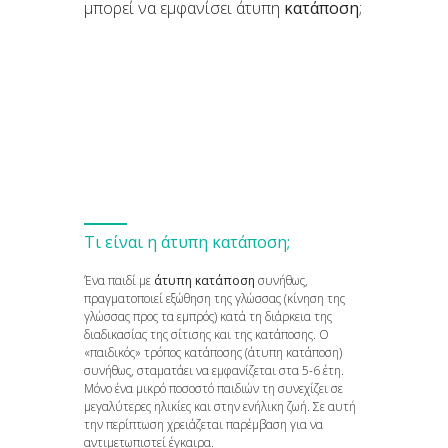
μπορεί να εμφανίσει άτυπη
κατάποση
;
Τι είναι η άτυπη κατάποση;
Ένα παιδί με
άτυπη κατάποση
συνήθως,
πραγματοποιεί εξώθηση της γλώσσας (κίνηση της
γλώσσας προς τα εμπρός) κατά τη διάρκεια της
διαδικασίας της σίτισης και της κατάποσης. Ο
«παιδικός» τρόπος κατάποσης (άτυπη κατάποση)
συνήθως, σταματάει να εμφανίζεται στα 5-6 έτη.
Μόνο ένα μικρό ποσοστό παιδιών τη συνεχίζει σε
μεγαλύτερες ηλικίες και στην ενήλικη ζωή. Σε αυτή
την περίπτωση χρειάζεται παρέμβαση για να
αντιμετωπιστεί έγκαιρα.