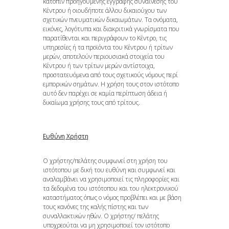
κατόπιν προηγούμενης έγγραφης συναίνεσης του
Κέντρου ή οιουδήποτε άλλου δικαιούχου των
σχετικών πνευματικών δικαιωμάτων. Τα ονόματα,
εικόνες, λογότυπα και διακριτικά γνωρίσματα που
παρατίθενται και περιγράφουν το Κέντρο, τις
υπηρεσίες ή τα προϊόντα του Κέντρου ή τρίτων
μερών, αποτελούν περιουσιακά στοιχεία του
Κέντρου ή των τρίτων μερών αντίστοιχα,
προστατευόμενα από τους σχετικούς νόμους περί
εμπορικών σημάτων. Η χρήση τους στον ιστότοπο
αυτό δεν παρέχει σε καμία περίπτωση άδεια ή
δικαίωμα χρήσης τους από τρίτους.
Ευθύνη Χρήστη
Ο χρήστης/πελάτης συμφωνεί στη χρήση του
ιστότοπου με δική του ευθύνη και συμφωνεί και
αναλαμβάνει να χρησιμοποιεί τις πληροφορίες και
τα δεδομένα του ιστότοπου και του ηλεκτρονικού
καταστήματος όπως ο νόμος προβλέπει και με βάση
τους κανόνες της καλής πίστης και των
συναλλακτικών ηθών. Ο χρήστης/ πελάτης
υποχρεούται να μη χρησιμοποιεί τoν ιστότοπο