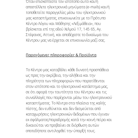
Όταν επισκέπτεστε τον ιστότοπο αυτό και/ή
αποστέλλετε ηλεκτρονικά μηνύματα (e-mails) και/ή
τοποθετείτε παραγγελίες μέσω του ηλεκτρονικού
μας καταστήματος, επικοινωνείτε με το Πρότυπο
Κέντρο Λόγου και Μάθησης «Λεξιμάθεια», που
βρίσκεται επί της οδού Χελμού 17, 145 65, Αγ.
Στέφανος, Αττική, και αποδέχεστε το δικαίωμα του
Κέντρου μας να έρχεται σε επικοινωνία μαζί σας.
Παρεχόμενες πληροφορίες & Προϊόντα
Το Κέντρο μας καταβάλει κάθε δυνατή προσπάθεια
ως προς την ακρίβεια, την αλήθεια και την
πληρότητα των πληροφοριών που παρατίθενται
στον ιστότοπο και το ηλεκτρονικό κατάστημα μας,
σε ότι αφορά την ταυτότητα του Κέντρου και τις
συναλλαγές που παρέχονται μέσω του ηλεκτρονικού
καταστήματος. Το Κέντρο στα πλαίσια της καλής
πίστης, δεν ευθύνεται και δεν δεσμεύεται από
καταχωρήσεις ηλεκτρονικών δεδομένων που έγιναν
εκ σφάλματος/παραδρομής κατά την κοινή πείρα και
δικαιούται να προβαίνει σε διόρθωση αυτών
οποτεδήποτε αντιληφθεί την ύπαρξή τους.