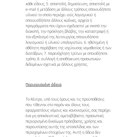
κάθε είδους, 5. αποστολή, δημοσίευση, αποστολή με
e-mail ή μετάδοση με άλλους τρόπους οποιουδήποτε
υλικού το οποίο περιέχει ιούς λογισμικού ή
οποιουσδήποτε άλλους κώδικες, αρχεία ή
προγράμματα που έχουν σχεδιαστεί με σκοπό την
διακοπή, την πρόκληση βλάβης, την καταστροφή ή
τον εξοπλισμό της λειτουργίας οποιουδήποτε
λογισμικού ή υλικού υπολογιστών, 6. ηθελημένη ή
αθέλητη παράβαση της ισχύουσας νομοθεσίας ή των
διατάξεων, 7. παρενόχληση τρίτων με οποιοδήποτε
τρόπο, 8. συλλογή ή αποθήκευση προσωπικών
δεδομένων σχετικά με άλλους χρήστες.
Περιορισμένη άδεια
Το Κέντρο, υπό τους όρους και τις προϋποθέσεις
που τίθενται στο παρόν και όλους τους
εφαρμοστέους νόμους και κανονισμούς, σας παρέχει
ένα μη αποκλειστικό, αμεταβίβαστο, προσωπικό,
περιορισμένο δικαίωμα πρόσβασης, χρήσης και
παρουσίασης αυτής της ιστοσελίδας και των
περιεχομένων στοιχείων της. Αυτή η άδεια δεν