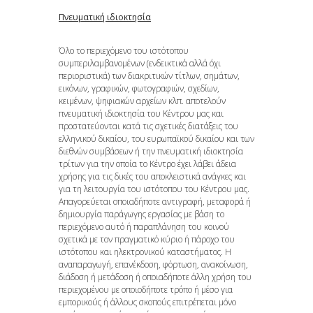
Πνευματική ιδιοκτησία
Όλο το περιεχόμενο του ιστότοπου
συμπεριλαμβανομένων (ενδεικτικά αλλά όχι
περιοριστικά) των διακριτικών τίτλων, σημάτων,
εικόνων, γραφικών, φωτογραφιών, σχεδίων,
κειμένων, ψηφιακών αρχείων κλπ. αποτελούν
πνευματική ιδιοκτησία του Κέντρου μας και
προστατεύονται κατά τις σχετικές διατάξεις του
ελληνικού δικαίου, του ευρωπαϊκού δικαίου και των
διεθνών συμβάσεων ή την πνευματική ιδιοκτησία
τρίτων για την οποία το Κέντρο έχει λάβει άδεια
χρήσης για τις δικές του αποκλειστικά ανάγκες και
για τη λειτουργία του ιστότοπου του Κέντρου μας.
Απαγορεύεται οποιαδήποτε αντιγραφή, μεταφορά ή
δημιουργία παράγωγης εργασίας με βάση το
περιεχόμενο αυτό ή παραπλάνηση του κοινού
σχετικά με τον πραγματικό κύριο ή πάροχο του
ιστότοπου και ηλεκτρονικού καταστήματος. Η
αναπαραγωγή, επανέκδοση, φόρτωση, ανακοίνωση,
διάδοση ή μετάδοση ή οποιαδήποτε άλλη χρήση του
περιεχομένου με οποιοδήποτε τρόπο ή μέσο για
εμπορικούς ή άλλους σκοπούς επιτρέπεται μόνο