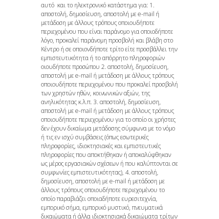
αυτό και το ηλεκτρονικό κατάστημα για: 1.
αποστολή, δημοσίευση, αποστολή με e-mail ή
μετάδοση με άλλους τρόπους οποιουδήποτε
περιεχομένου που είναι παράνομο για οποιοδήποτε
λόγο, προκαλεί παράνομη προσβολή και βλάβη στο
Κέντρο ή σε οποιονδήποτε τρίτο είτε προσβάλλει την
εμπιστευτικότητα ή το απόρρητο πληροφοριών
οιουδήποτε προσώπου 2. αποστολή, δημοσίευση,
αποστολή με e-mail ή μετάδοση με άλλους τρόπους
οποιουδήποτε περιεχομένου που προκαλεί προσβολή
των χρηστών ηθών, κοινωνικών αξιών, της
ανηλικότητας κ.λ.π. 3. αποστολή, δημοσίευση,
αποστολή με e-mail ή μετάδοση με άλλους τρόπους
οποιουδήποτε περιεχομένου για το οποίο οι χρήστες
δεν έχουν δικαίωμα μετάδοσης σύμφωνα με το νόμο
ή τις εν ισχύ συμβάσεις (όπως εσωτερικές
πληροφορίες, ιδιοκτησιακές και εμπιστευτικές
πληροφορίες που αποκτήθηκαν ή αποκαλύφθηκαν
ως μέρος εργασιακών σχέσεων ή που καλύπτονται σε
συμφωνίες εμπιστευτικότητας), 4. αποστολή,
δημοσίευση, αποστολή με e-mail ή μετάδοση με
άλλους τρόπους οποιουδήποτε περιεχομένου το
οποίο παραβιάζει οποιαδήποτε ευρεσιτεχνία,
εμπορικό σήμα, εμπορικό μυστικό, πνευματικά
δικαιώματα ή άλλα ιδιοκτησιακά δικαιώματα τρίτων