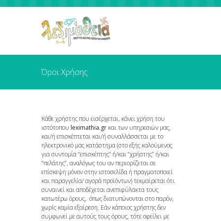
Όροι Χρήσης
Κάθε χρήστης που εισέρχεται, κάνει χρήση του
ιστότοπου
leximathia.gr
και των υπηρεσιών μας,
και/ή επισκέπτεται και/ή συναλλάσσεται με το
ηλεκτρονικό μας κατάστημα (στο εξής καλούμενος
για συντομία “επισκέπτης” ή/και “χρήστης” ή/και
“πελάτης”, αναλόγως του αν περιορίζεται σε
επίσκεψη μόνον στην ιστοσελίδα ή πραγματοποιεί
και παραγγελία/ αγορά προϊόντων) τεκμαίρεται ότι
συναινεί και αποδέχεται ανεπιφύλακτα τους
κατωτέρω όρους, όπως διατυπώνονται στο παρόν,
χωρίς καμία εξαίρεση. Εάν κάποιος χρήστης δεν
συμφωνεί με αυτούς τους όρους, τότε οφείλει με