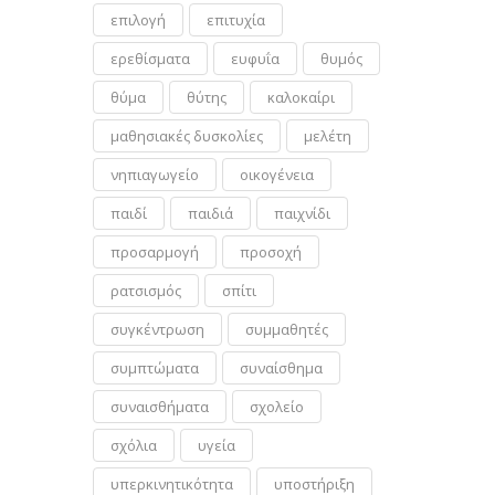
επιλογή
επιτυχία
ερεθίσματα
ευφυΐα
θυμός
θύμα
θύτης
καλοκαίρι
μαθησιακές δυσκολίες
μελέτη
νηπιαγωγείο
οικογένεια
παιδί
παιδιά
παιχνίδι
προσαρμογή
προσοχή
ρατσισμός
σπίτι
συγκέντρωση
συμμαθητές
συμπτώματα
συναίσθημα
συναισθήματα
σχολείο
σχόλια
υγεία
υπερκινητικότητα
υποστήριξη