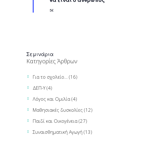
e
g
d
5€
a
t
i
o
n
Σεμινάρια
Κατηγορίες Άρθρων
Για το σχολείο…
(16)
ΔΕΠ-Υ
(4)
Λόγος και Ομιλία
(4)
Μαθησιακές δυσκολίες
(12)
Παιδί και Οικογένεια
(27)
Συναισθηματική Αγωγή
(13)