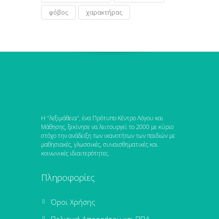
φόβος
χαρακτήρας
Η "λεξιμάθεια", ένα Πρότυπο Κέντρο Λόγου και
Μάθησης, ξεκίνησε να λειτουργεί το 2000 με κύριο
στόχο την ανάδειξη των ικανοτήτων των παιδιών με
μαθησιακές, γλωσσικές, συναισθηματικές και
κοινωνικές ιδιαιτερότητες.
Πληροφορίες
Όροι Χρήσης