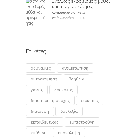
Σχολικός εκφοβισμός: μύθοι
και πραγματικότητες
September 26, 2024
by
leximathia
0
Ετικέτες
αδυναμίες
αντιμετώπιση
αυτοεκτίμηση
βοήθεια
γονείς
δάσκαλος
διάσπαση προσοχής
διακοπές
διατροφή
δυσλεξία
εκπαιδευτικός
εμπιστοσύνη
επίθεση
επανάληψη