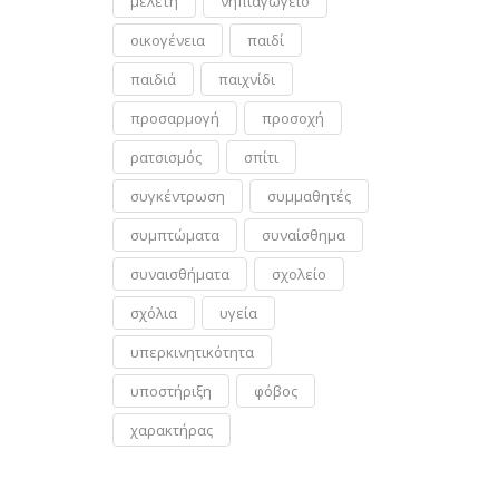
μελέτη
νηπιαγωγείο
οικογένεια
παιδί
παιδιά
παιχνίδι
προσαρμογή
προσοχή
ρατσισμός
σπίτι
συγκέντρωση
συμμαθητές
συμπτώματα
συναίσθημα
συναισθήματα
σχολείο
σχόλια
υγεία
υπερκινητικότητα
υποστήριξη
φόβος
χαρακτήρας