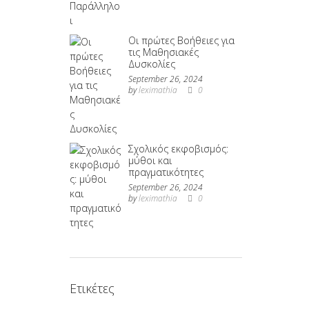
Οι πρώτες Βοήθειες για
τις Μαθησιακές
Δυσκολίες
September 26, 2024
by
leximathia
0
Σχολικός εκφοβισμός:
μύθοι και
πραγματικότητες
September 26, 2024
by
leximathia
0
Ετικέτες