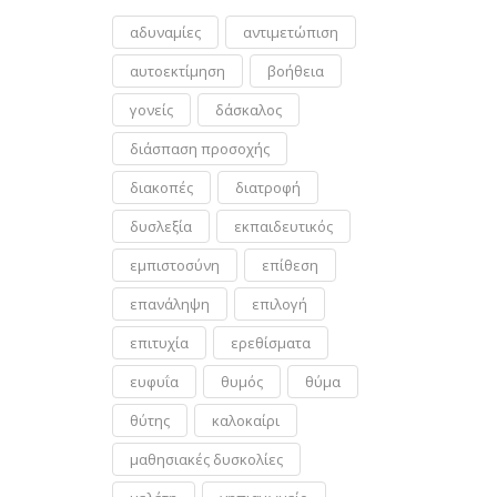
αδυναμίες
αντιμετώπιση
αυτοεκτίμηση
βοήθεια
γονείς
δάσκαλος
διάσπαση προσοχής
διακοπές
διατροφή
δυσλεξία
εκπαιδευτικός
εμπιστοσύνη
επίθεση
επανάληψη
επιλογή
επιτυχία
ερεθίσματα
ευφυΐα
θυμός
θύμα
θύτης
καλοκαίρι
μαθησιακές δυσκολίες