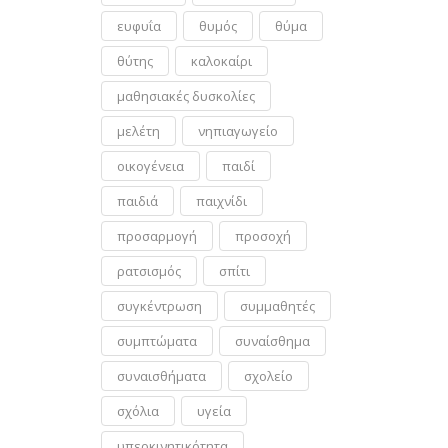
ευφυΐα
θυμός
θύμα
θύτης
καλοκαίρι
μαθησιακές δυσκολίες
μελέτη
νηπιαγωγείο
οικογένεια
παιδί
παιδιά
παιχνίδι
προσαρμογή
προσοχή
ρατσισμός
σπίτι
συγκέντρωση
συμμαθητές
συμπτώματα
συναίσθημα
συναισθήματα
σχολείο
σχόλια
υγεία
υπερκινητικότητα