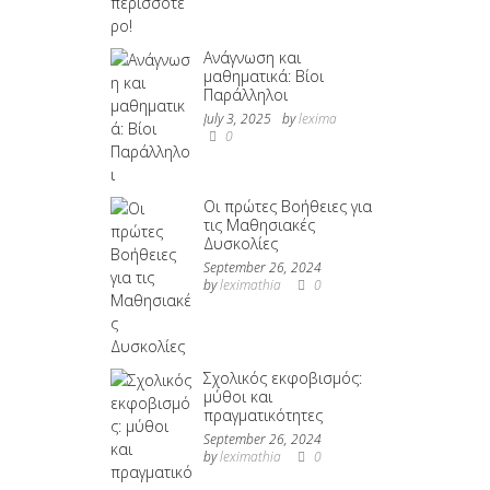
Ανάγνωση και
μαθηματικά: Βίοι
Παράλληλοι
July 3, 2025
by
lexima
0
Οι πρώτες Βοήθειες για
τις Μαθησιακές
Δυσκολίες
September 26, 2024
by
leximathia
0
Σχολικός εκφοβισμός:
μύθοι και
πραγματικότητες
September 26, 2024
by
leximathia
0