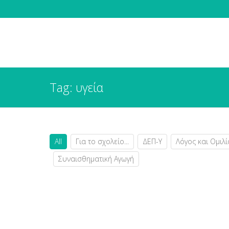
Tag: υγεία
All
Για το σχολείο...
ΔΕΠ-Υ
Λόγος και Ομιλί
Συναισθηματική Αγωγή
Τι πραγματικά θέλουν να μάθουν οι δάσκαλοι