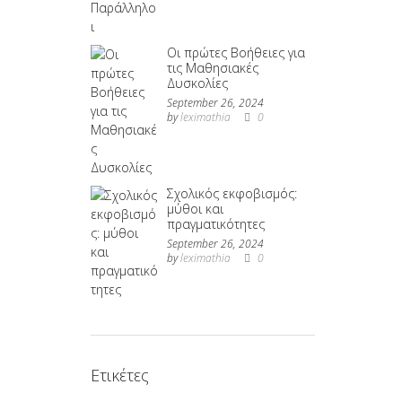
Οι πρώτες Βοήθειες για
τις Μαθησιακές
Δυσκολίες
September 26, 2024
by
leximathia
0
Σχολικός εκφοβισμός:
μύθοι και
πραγματικότητες
September 26, 2024
by
leximathia
0
Ετικέτες