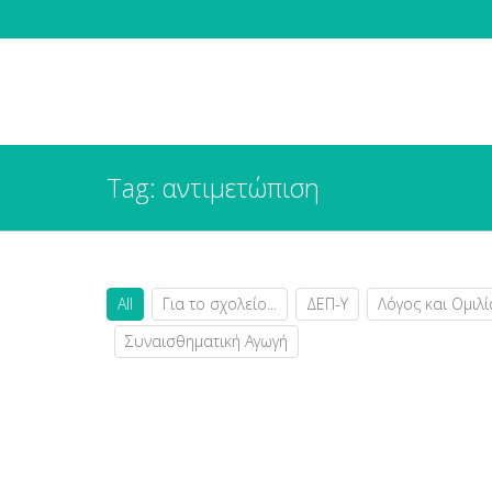
Tag: αντιμετώπιση
All
Για το σχολείο...
ΔΕΠ-Υ
Λόγος και Ομιλί
Συναισθηματική Αγωγή
Σχολικός εκφοβισμός: μύθοι και πραγματικότ