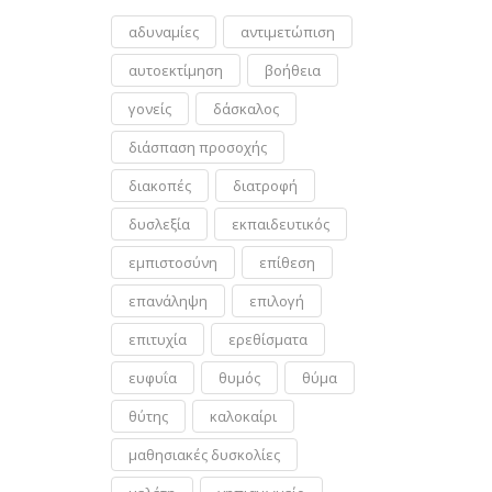
αδυναμίες
αντιμετώπιση
αυτοεκτίμηση
βοήθεια
γονείς
δάσκαλος
διάσπαση προσοχής
διακοπές
διατροφή
δυσλεξία
εκπαιδευτικός
εμπιστοσύνη
επίθεση
επανάληψη
επιλογή
επιτυχία
ερεθίσματα
ευφυΐα
θυμός
θύμα
θύτης
καλοκαίρι
μαθησιακές δυσκολίες