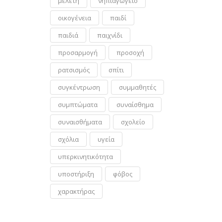
μελέτη
νηπιαγωγείο
οικογένεια
παιδί
παιδιά
παιχνίδι
προσαρμογή
προσοχή
ρατσισμός
σπίτι
συγκέντρωση
συμμαθητές
συμπτώματα
συναίσθημα
συναισθήματα
σχολείο
σχόλια
υγεία
υπερκινητικότητα
υποστήριξη
φόβος
χαρακτήρας