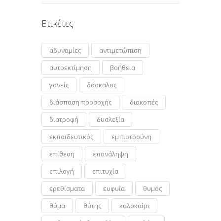
Ετικέτες
αδυναμίες
αντιμετώπιση
αυτοεκτίμηση
βοήθεια
γονείς
δάσκαλος
διάσπαση προσοχής
διακοπές
διατροφή
δυσλεξία
εκπαιδευτικός
εμπιστοσύνη
επίθεση
επανάληψη
επιλογή
επιτυχία
ερεθίσματα
ευφυΐα
θυμός
θύμα
θύτης
καλοκαίρι