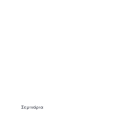
Η διαταραχή ελλειμματικής προσοχής –
υπερκινητικότητα (ΔΕΠ-Υ) στους ενήλικες!
August 11, 2011
Σεμινάρια