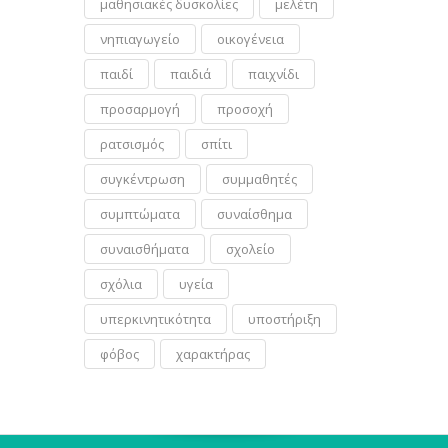
μαθησιακές δυσκολίες
μελέτη
νηπιαγωγείο
οικογένεια
παιδί
παιδιά
παιχνίδι
προσαρμογή
προσοχή
ρατσισμός
σπίτι
συγκέντρωση
συμμαθητές
συμπτώματα
συναίσθημα
συναισθήματα
σχολείο
σχόλια
υγεία
υπερκινητικότητα
υποστήριξη
φόβος
χαρακτήρας