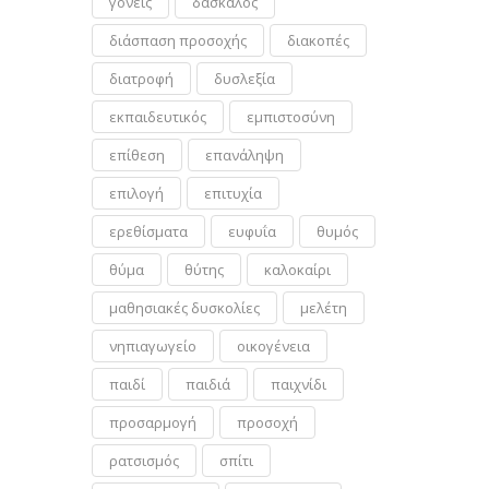
γονείς
δάσκαλος
διάσπαση προσοχής
διακοπές
διατροφή
δυσλεξία
εκπαιδευτικός
εμπιστοσύνη
επίθεση
επανάληψη
επιλογή
επιτυχία
ερεθίσματα
ευφυΐα
θυμός
θύμα
θύτης
καλοκαίρι
μαθησιακές δυσκολίες
μελέτη
νηπιαγωγείο
οικογένεια
παιδί
παιδιά
παιχνίδι
προσαρμογή
προσοχή
ρατσισμός
σπίτι