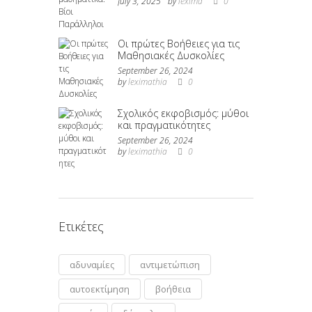
July 3, 2025
by
lexima
0
Οι πρώτες Βοήθειες για τις
Μαθησιακές Δυσκολίες
September 26, 2024
by
leximathia
0
Σχολικός εκφοβισμός: μύθοι
και πραγματικότητες
September 26, 2024
by
leximathia
0
Ετικέτες
αδυναμίες
αντιμετώπιση
αυτοεκτίμηση
βοήθεια