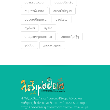
συγκέντρωση
συμμαθητές
συμπτώματα
συναίσθημα
συναισθήματα
σχολείο
σχόλια
υγεία
υπερκινητικότητα
υποστήριξη
φόβος
χαρακτήρας
Η "λεξιμάθεια", ένα Πρότυπο Κέντρο Λόγου και
Μάθησης, ξεκίνησε να λειτουργεί το 2000 με κύριο
στόχο την ανάδειξη των ικανοτήτων των παιδιών με