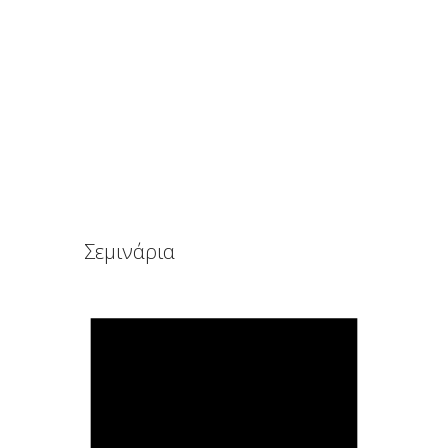
Ενθαρρύνοντας την εικόνα ενός υγειούς σώματος
May 2, 2015
Σεμινάρια