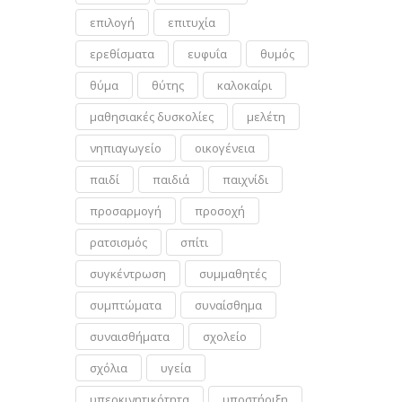
επιλογή
επιτυχία
ερεθίσματα
ευφυΐα
θυμός
θύμα
θύτης
καλοκαίρι
μαθησιακές δυσκολίες
μελέτη
νηπιαγωγείο
οικογένεια
παιδί
παιδιά
παιχνίδι
προσαρμογή
προσοχή
ρατσισμός
σπίτι
συγκέντρωση
συμμαθητές
συμπτώματα
συναίσθημα
συναισθήματα
σχολείο
σχόλια
υγεία
υπερκινητικότητα
υποστήριξη