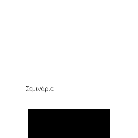
Πώς να βοηθήσουμε τα παιδιά να διαχειριστούν
το άγχος αποχωρισμού.
October 13, 2015
Σεμινάρια