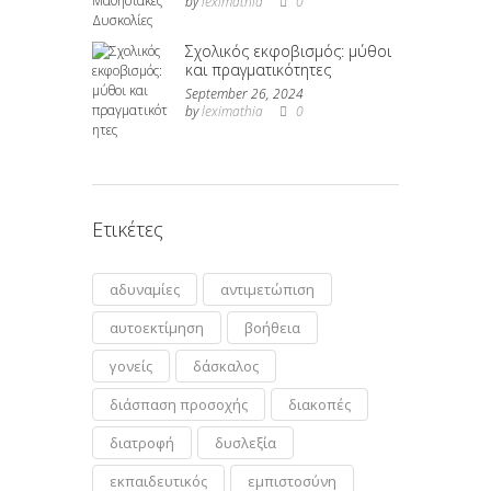
by
leximathia
0
Σχολικός εκφοβισμός: μύθοι
και πραγματικότητες
September 26, 2024
by
leximathia
0
Ετικέτες
αδυναμίες
αντιμετώπιση
αυτοεκτίμηση
βοήθεια
γονείς
δάσκαλος
διάσπαση προσοχής
διακοπές
διατροφή
δυσλεξία
εκπαιδευτικός
εμπιστοσύνη