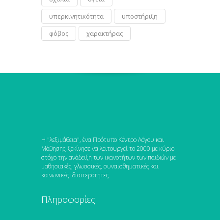
υπερκινητικότητα
υποστήριξη
φόβος
χαρακτήρας
Η "λεξιμάθεια", ένα Πρότυπο Κέντρο Λόγου και
Μάθησης, ξεκίνησε να λειτουργεί το 2000 με κύριο
στόχο την ανάδειξη των ικανοτήτων των παιδιών με
μαθησιακές, γλωσσικές, συναισθηματικές και
κοινωνικές ιδιαιτερότητες.
Πληροφορίες