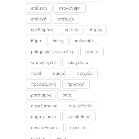
επίθεση
επανάληψη
επιλογή
επιτυχία
ερεθίσματα
ευφυΐα
θυμός
θύμα
θύτης
καλοκαίρι
μαθησιακές δυσκολίες
μελέτη
νηπιαγωγείο
οικογένεια
παιδί
παιδιά
παιχνίδι
προσαρμογή
προσοχή
ρατσισμός
σπίτι
συγκέντρωση
συμμαθητές
συμπτώματα
συναίσθημα
συναισθήματα
σχολείο
σχόλια
υγεία