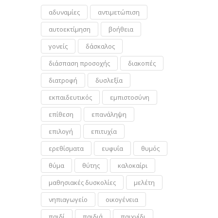
αδυναμίες
αντιμετώπιση
αυτοεκτίμηση
βοήθεια
γονείς
δάσκαλος
διάσπαση προσοχής
διακοπές
διατροφή
δυσλεξία
εκπαιδευτικός
εμπιστοσύνη
επίθεση
επανάληψη
επιλογή
επιτυχία
ερεθίσματα
ευφυΐα
θυμός
θύμα
θύτης
καλοκαίρι
μαθησιακές δυσκολίες
μελέτη
νηπιαγωγείο
οικογένεια
παιδί
παιδιά
παιχνίδι