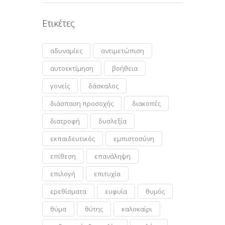
Ετικέτες
αδυναμίες
αντιμετώπιση
αυτοεκτίμηση
βοήθεια
γονείς
δάσκαλος
διάσπαση προσοχής
διακοπές
διατροφή
δυσλεξία
εκπαιδευτικός
εμπιστοσύνη
επίθεση
επανάληψη
επιλογή
επιτυχία
ερεθίσματα
ευφυΐα
θυμός
θύμα
θύτης
καλοκαίρι