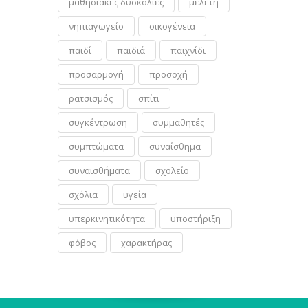
μαθησιακές δυσκολίες
μελέτη
νηπιαγωγείο
οικογένεια
παιδί
παιδιά
παιχνίδι
προσαρμογή
προσοχή
ρατσισμός
σπίτι
συγκέντρωση
συμμαθητές
συμπτώματα
συναίσθημα
συναισθήματα
σχολείο
σχόλια
υγεία
υπερκινητικότητα
υποστήριξη
φόβος
χαρακτήρας