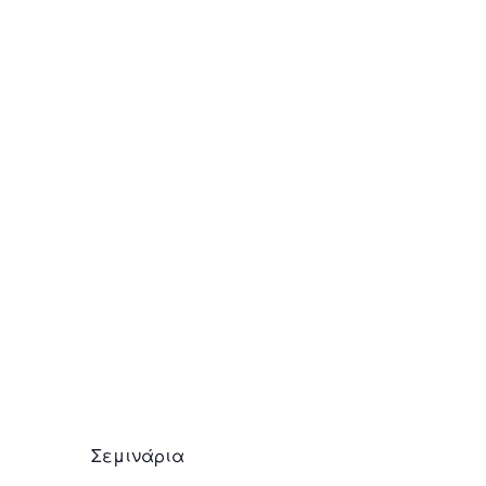
Θυμός…φυσιολογικός ή καταστροφικός;
February 1, 2014
Σεμινάρια