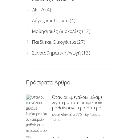
a
ΔΕΠ-Υ
(4)
t
i
Λόγος και Ομιλία
(4)
o
Μαθησιακές δυσκολίες
(12)
n
Παιδί και Οικογένεια
(27)
Συναισθηματική Αγωγή
(13)
Πρόσφατα Άρθρα
Όταν οι «μεγάλοι» μιλάμε
λιγότερο τότε οι «μικροί»
μαθαίνουν περισσότερο!
December 8, 2025
by
lexima
0