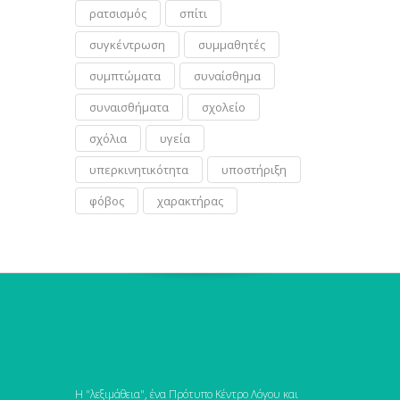
ρατσισμός
σπίτι
συγκέντρωση
συμμαθητές
συμπτώματα
συναίσθημα
συναισθήματα
σχολείο
σχόλια
υγεία
υπερκινητικότητα
υποστήριξη
φόβος
χαρακτήρας
Η "λεξιμάθεια", ένα Πρότυπο Κέντρο Λόγου και