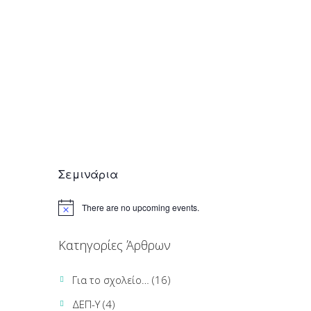
Σχολικός εκφοβισμός: μύθοι και πραγματικότητες
September 26, 2024
Σεμινάρια
There are no upcoming events.
Κατηγορίες Άρθρων
Για το σχολείο…
(16)
ΔΕΠ-Υ
(4)