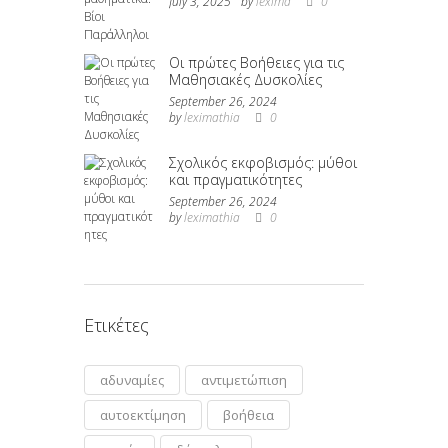
July 3, 2025
by
lexima
0
Οι πρώτες Βοήθειες για τις
Μαθησιακές Δυσκολίες
September 26, 2024
by
leximathia
0
Σχολικός εκφοβισμός: μύθοι
και πραγματικότητες
September 26, 2024
by
leximathia
0
Ετικέτες
αδυναμίες
αντιμετώπιση
αυτοεκτίμηση
βοήθεια