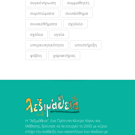
συγκέντρωση
συμμαθητές
συμπτώματα
συναίσθημα
συναισθήματα
σχολείο
σχόλια
υγεία
υπερκινητικότητα
υποστήριξη
φόβος
χαρακτήρας
Η "λεξιμάθεια", ένα Πρότυπο Κέντρο Λόγου και
Μάθησης, ξεκίνησε να λειτουργεί το 2000 με κύριο
στόχο την ανάδειξη των ικανοτήτων των παιδιών με