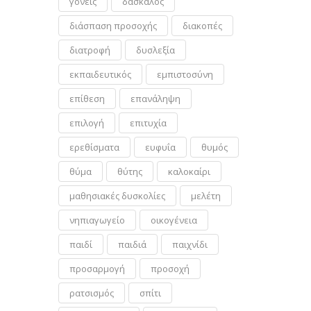
γονείς
δάσκαλος
διάσπαση προσοχής
διακοπές
διατροφή
δυσλεξία
εκπαιδευτικός
εμπιστοσύνη
επίθεση
επανάληψη
επιλογή
επιτυχία
ερεθίσματα
ευφυΐα
θυμός
θύμα
θύτης
καλοκαίρι
μαθησιακές δυσκολίες
μελέτη
νηπιαγωγείο
οικογένεια
παιδί
παιδιά
παιχνίδι
προσαρμογή
προσοχή
ρατσισμός
σπίτι