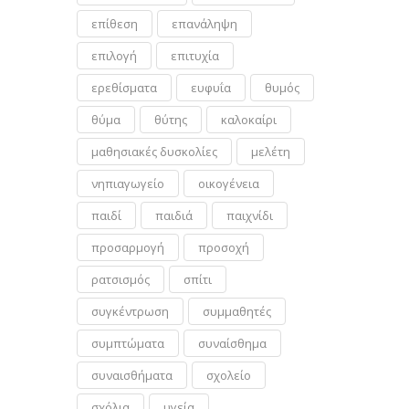
επίθεση
επανάληψη
επιλογή
επιτυχία
ερεθίσματα
ευφυΐα
θυμός
θύμα
θύτης
καλοκαίρι
μαθησιακές δυσκολίες
μελέτη
νηπιαγωγείο
οικογένεια
παιδί
παιδιά
παιχνίδι
προσαρμογή
προσοχή
ρατσισμός
σπίτι
συγκέντρωση
συμμαθητές
συμπτώματα
συναίσθημα
συναισθήματα
σχολείο
σχόλια
υγεία