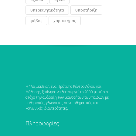
υπερκινητικότητα
υποστήριξη
φόβος
χαρακτήρας
Η "λεξιμάθεια", ένα Πρότυπο Κέντρο Λόγου και
Μάθησης, ξεκίνησε να λειτουργεί το 2000 με κύριο
στόχο την ανάδειξη των ικανοτήτων των παιδιών με
μαθησιακές, γλωσσικές, συναισθηματικές και
κοινωνικές ιδιαιτερότητες.
Πληροφορίες