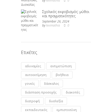
by
leximathia
0
Σχολικός εκφοβισμός: μύθοι
και πραγματικότητες
September 26, 2024
by
leximathia
0
Ετικέτες
αδυναμίες
αντιμετώπιση
αυτοεκτίμηση
βοήθεια
γονείς
δάσκαλος
διάσπαση προσοχής
διακοπές
διατροφή
δυσλεξία
εκπαιδευτικός
εμπιστοσύνη