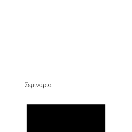
Τι πραγματικά θέλουν να μάθουν οι δάσκαλοι
από εμάς τους γονείς…
September 1, 2015
Σεμινάρια