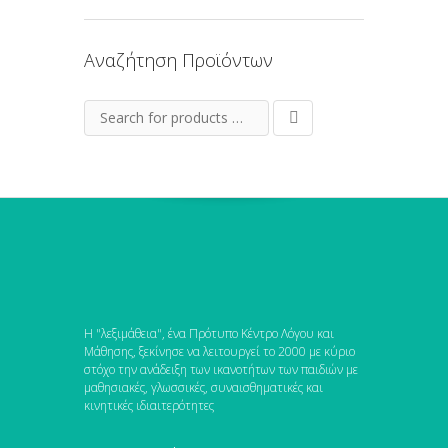
Αναζήτηση Προϊόντων
Η "λεξιμάθεια", ένα Πρότυπο Κέντρο Λόγου και
Μάθησης, ξεκίνησε να λειτουργεί το 2000 με κύριο
στόχο την ανάδειξη των ικανοτήτων των παιδιών με
μαθησιακές, γλωσσικές, συναισθηματικές και
κινητικές ιδιαιτερότητες