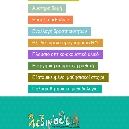
Aυστηρή δομή
Eυελιξία μεθόδων
Eναλλαγή δραστηριοτήτων
Eξειδικευμένα προγραμματα Η/Υ
Πλούσιο οπτικο-ακουστικό υλικό
Ενεργητική συμμετοχή μαθητή
Εξατομικευμένοι μαθησιακοί στόχοι
Πολυαισθητηριακή μεθοδολογία