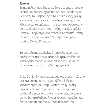
Έρευνα
Σε μια μελέτη που δημοσιεύθηκε στο επιστημονικό
περιοδικό Proceedings of the National Academy of
Sciences, τον Φεβρουάριο του 2012, ελέγχθηκε η
κατανόηση των βρεφών με απλές και καθημερινές
λέξεις, όπως τα τρόφιμα ή τα μέρη του σώματος. Η
έρευνα διερεύνησε την κατανόηση σε δύο ομάδες
βρεφών. Η πρώτη ομάδα αποτελούνταν από βρέφη
ηλικίας 6 – 9 μηνών και η δεύτερη από βρέφη
ηλικίας 10 έως 20 μηνών.
Τα αποτελέσματα έδειξαν ότι μεγάλο μέρος των
παιδιών της πρώτης ομάδας ήδη ήταν σε θέση να
κατανοήσει τα αντικείμενα όπως ακριβώς και τα
περισσότερα παιδιά της δεύτερης ομάδας.
Ο Δρ Daniel Swingley, ένας από τους ερευνητές από
το Πανεπιστήμιο της Πενσυλβάνια,δήλωσε
χαρακτηρηστικά: «Νομίζω ότι αυτή η μελέτη
παρουσιάζει ένα σημαντικό μήνυμα προς τους
γονείς: Μπορείτε να μιλήσετε με τα μωρά σας, και
εκείνα θα καταλάβουν λίγα από αυτά που λέτε. Και
όσο περισσότερα ξέρουν, τόσο περισσότερο