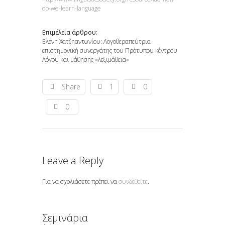
do-we-learn-language
Επιμέλεια άρθρου:
Ελένη Χατζηαντωνίου: Λογοθεραπεύτρια
επιστημονική συνεργάτης του Πρότυπου κέντρου
Λόγου και μάθησης «λεξιμάθεια»
Share
1
0
0
Leave a Reply
Για να σχολιάσετε πρέπει να
συνδεθείτε
.
Σεμινάρια