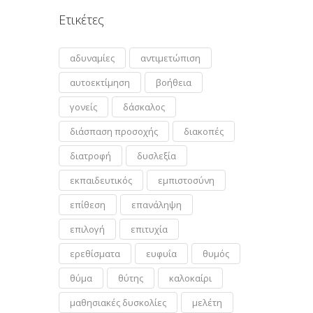
Ετικέτες
αδυναμίες
αντιμετώπιση
αυτοεκτίμηση
βοήθεια
γονείς
δάσκαλος
διάσπαση προσοχής
διακοπές
διατροφή
δυσλεξία
εκπαιδευτικός
εμπιστοσύνη
επίθεση
επανάληψη
επιλογή
επιτυχία
ερεθίσματα
ευφυΐα
θυμός
θύμα
θύτης
καλοκαίρι
μαθησιακές δυσκολίες
μελέτη