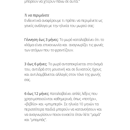
μπορούν να χτίζουν πάνω σε αυτά.”
Τι να περιμένετε
Ενδεικτικά αναφέρουμε τι πρέπει να περιμένετε ως
γονείς ανάλογα με την ηλικία του μωρού σας:
Γέννηση έως 3 μήνες:
Το μωρό καταλαβαίνει ότι το
κλάμα είναι επικοινωνία και αναγνωρίζει τις φωνές
των ατόμων που το φροντίζουν.
3 έως 6 μήνες:
Το μωρό ανταποκρίνεται στο όνομά
του, αντιδρά στη μουσική και σε δυνατούς ήχους
και αντιλαμβάνεται αλλαγές στον τόνο της φωνής
σας.
6 έως 12 μήνες:
Καταλαβαίνει απλές λέξεις που
χρησιμοποιούνται καθημερινά, όπως «ποτήρι»,
«βιβλίο» και «μπιμπερό». Σε ηλικία 10 μηνών τα
περισσότερα παιδιά μπορούν να κατανοήσουν και
να αναγνωρίσουν ποιον εννοείτε όταν λέτε “μαμά”
και “μπαμπάς”.