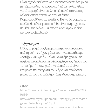
Είναι σχεδόν αδύνατο να “υπερφορτώσετε” ένα μωρό
με πάρα πολλές πληροφορίες ή πάρα πολλές λέξεις,
γιατί τα μωρά είναι εκπληκτικά ικανά στο να σας
δείχνουν πότε πρέπει να σταματήσετε.
Παρακολουθήστε τις ενδείξεις: Εκείνο θα γυρίσει το
κεφάλι, θα κάνει φασαρία ή θα είναι ανήσυχο όταν
θα θέλει ένα διάλειμμα από τη λεκτική φλυαρία/
λεκτικό βομβαρδισμό.
Τι έρχεται μετά
Μόλις το μικρό σας ξεχωρίσει μεμονωμένες λέξεις
από τη ροή των ήχων γύρω του – για παράδειγμα,
«ποτήρι» και «γειά» – είναι μόνο θέμα χρόνου να
αρχίσει να ακολουθεί απλές οδηγίες όπως: “Δώσε μου
το ποτήρι” ή ” κάνε γειά”. Μετά από αυτό είναι
έτοιμο να πει τα πρώτα του λόγια και απλώνεται
μπροστά του μια ολόκληρη ζωή γλωσσικής εξέλιξης.
Πηγές:
https://www.ncbi.nlm.nih.gov/pmc/articles/PMC287
9636/
http://www.psych.upenn.edu/~swingley/papers/ber
gelsonSwingley_pnas12.pdf
http://www.linguisticsociety.org/resource/faq-how-