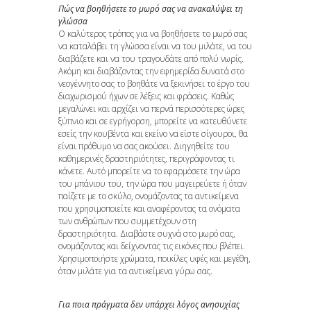
Πώς να βοηθήσετε το μωρό σας να ανακαλύψει τη
γλώσσα
Ο καλύτερος τρόπος για να βοηθήσετε το μωρό σας
να καταλάβει τη γλώσσα είναι να του μιλάτε, να του
διαβάζετε και να του τραγουδάτε από πολύ νωρίς.
Ακόμη και διαβάζοντας την εφημερίδα δυνατά στο
νεογέννητο σας το βοηθάτε να ξεκινήσει το έργο του
διαχωρισμού ήχων σε λέξεις και φράσεις. Καθώς
μεγαλώνει και αρχίζει να περνά περισσότερες ώρες
ξύπνιο και σε εγρήγορση, μπορείτε να κατευθύνετε
εσείς την κουβέντα και εκείνο να είστε σίγουροι, θα
είναι πρόθυμο να σας ακούσει. Διηγηθείτε του
καθημερινές δραστηριότητες, περιγράφοντας τι
κάνετε. Αυτό μπορείτε να το εφαρμόσετε την ώρα
του μπάνιου του, την ώρα που μαγειρεύετε ή όταν
παίζετε με το σκύλο, ονομάζοντας τα αντικείμενα
που χρησιμοποιείτε και αναφέροντας τα ονόματα
των ανθρώπων που συμμετέχουν στη
δραστηριότητα. Διαβάστε συχνά στο μωρό σας,
ονομάζοντας και δείχνοντας τις εικόνες που βλέπει.
Χρησιμοποιήστε χρώματα, ποικίλες υφές και μεγέθη,
όταν μιλάτε για τα αντικείμενα γύρω σας.
Για ποια πράγματα δεν υπάρχει λόγος ανησυχίας