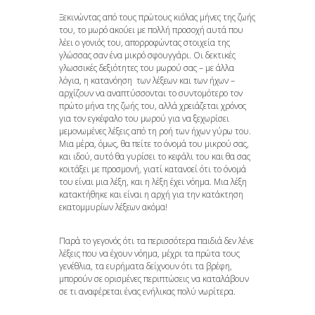
Ξεκινώντας από τους πρώτους κιόλας μήνες της ζωής
του, το μωρό ακούει με πολλή προσοχή αυτά που
λέει ο γονιός του, απορροφώντας στοιχεία της
γλώσσας σαν ένα μικρό σφουγγάρι. Οι δεκτικές
γλωσσικές δεξιότητες του μωρού σας – με άλλα
λόγια, η κατανόηση των λέξεων και των ήχων –
αρχίζουν να αναπτύσσονται το συντομότερο τον
πρώτο μήνα της ζωής του, αλλά χρειάζεται χρόνος
για τον εγκέφαλο του μωρού για να ξεχωρίσει
μεμονωμένες λέξεις από τη ροή των ήχων γύρω του.
Μια μέρα, όμως, θα πείτε το όνομά του μικρού σας,
και ιδού, αυτό θα γυρίσει το κεφάλι του και θα σας
κοιτάξει με προσμονή, γιατί κατανοεί ότι το όνομά
του είναι μια λέξη, και η λέξη έχει νόημα. Μια λέξη
κατακτήθηκε και είναι η αρχή για την κατάκτηση
εκατομμυρίων λέξεων ακόμα!
Παρά το γεγονός ότι τα περισσότερα παιδιά δεν λένε
λέξεις που να έχουν νόημα, μέχρι τα πρώτα τους
γενέθλια, τα ευρήματα δείχνουν ότι τα βρέφη,
μπορούν σε ορισμένες περιπτώσεις να καταλάβουν
σε τι αναφέρεται ένας ενήλικας πολύ νωρίτερα.