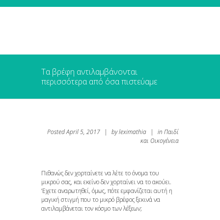
Τα βρέφη αντιλαμβάνονται
περισσότερα από όσα πιστεύαμε
Posted
April 5, 2017
|
by
leximathia
|
in
Παιδί
και Οικογένεια
Πιθανώς δεν χορταίνετε να λέτε το όνομα του
μικρού σας, και εκείνο δεν χορταίνει να το ακούει.
‘Εχετε αναρωτηθεί, όμως, πότε εμφανίζεται αυτή η
μαγική στιγμή που το μικρό βρέφος ξεκινά να
αντιλαμβάνεται τον κόσμο των λέξεων;