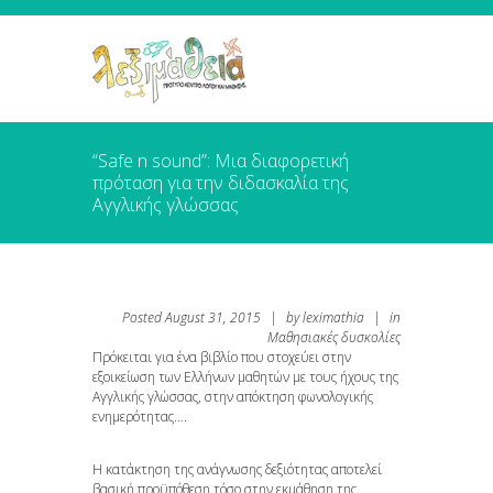
“Safe n sound”: Μια διαφορετική
πρόταση για την διδασκαλία της
Αγγλικής γλώσσας
Posted
August 31, 2015
|
by
leximathia
|
in
Μαθησιακές δυσκολίες
Πρόκειται για ένα βιβλίο που στοχεύει στην
εξοικείωση των Ελλήνων μαθητών με τους ήχους της
Αγγλικής γλώσσας, στην απόκτηση φωνολογικής
ενημερότητας….
Η κατάκτηση της ανάγνωσης δεξιότητας αποτελεί
βασική προϋπόθεση τόσο στην εκμάθηση της