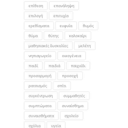
επίθεση
επανάληψη
επιλογή
επιτυχία
ερεθίσματα
ευφυΐα
θυμός
θύμα
θύτης
καλοκαίρι
μαθησιακές δυσκολίες
μελέτη
νηπιαγωγείο
οικογένεια
παιδί
παιδιά
παιχνίδι
προσαρμογή
προσοχή
ρατσισμός
σπίτι
συγκέντρωση
συμμαθητές
συμπτώματα
συναίσθημα
συναισθήματα
σχολείο
σχόλια
υγεία