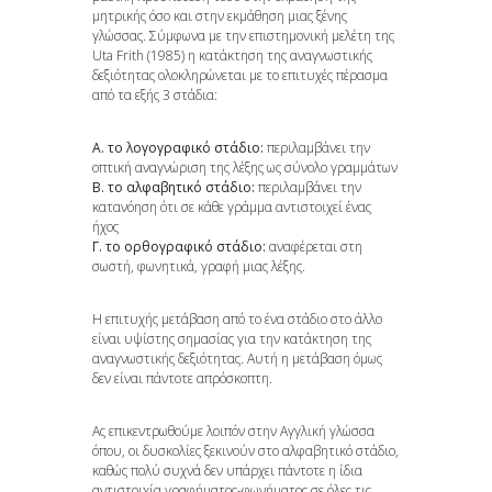
μητρικής όσο και στην εκμάθηση μιας ξένης
γλώσσας. Σύμφωνα με την επιστημονική μελέτη της
Uta Frith (1985) η κατάκτηση της αναγνωστικής
δεξιότητας ολοκληρώνεται με το επιτυχές πέρασμα
από τα εξής 3 στάδια:
Α. το λογογραφικό στάδιο:
περιλαμβάνει την
οπτική αναγνώριση της λέξης ως σύνολο γραμμάτων
Β. το αλφαβητικό στάδιο:
περιλαμβάνει την
κατανόηση ότι σε κάθε γράμμα αντιστοιχεί ένας
ήχος
Γ. το ορθογραφικό στάδιο:
αναφέρεται στη
σωστή, φωνητικά, γραφή μιας λέξης.
Η επιτυχής μετάβαση από το ένα στάδιο στο άλλο
είναι υψίστης σημασίας για την κατάκτηση της
αναγνωστικής δεξιότητας. Αυτή η μετάβαση όμως
δεν είναι πάντοτε απρόσκοπτη.
Ας επικεντρωθούμε λοιπόν στην Αγγλική γλώσσα
όπου, οι δυσκολίες ξεκινούν στο αλφαβητικό στάδιο,
καθώς πολύ συχνά δεν υπάρχει πάντοτε η ίδια
αντιστοιχία γραφήματος-φωνήματος σε όλες τις