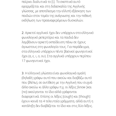
παίρνει διαλυτικά το [ϊ]. Το σκεπτικό αυτό
εφαρμόζεται και στη διδασκαλία της Αγγλικής
γλώσσας, με αποτέλεσμα την ελλιπή εξάσκηση των
παιδιών στον τομέα της ανάγνωσης και την πιθανή
εκδήλωση των προαναφερόμενων δυσκολιών.
2
. Αρκετοί αγγλικοί ήχοι δεν υπάρχουν στο ελληνικό
φωνολογικό ρεπερτόριο και τα παιδιά δεν
λαμβάνουν αρκετή εκπαίδευση πάνω σε ήχους
άγνωστους στη φωνολογία τους. Για παράδειγμα,
στα ελληνικά υπάρχουν πέντε βασικοί φωνηεντικοί
ήχοι (α, ε, ι, ο, ου). Στα αγγλικά υπάρχουν περίπου
17 φωνηεντικοί ήχοι.
3
. Η ελληνική γλώσσα είναι φωνολογικά ομαλή
(δηλαδή γράφω αυτό που ακούω και διαβάζω αυτό
που βλέπω), σε αντίθεση με την Aγγλική που συχνά
άλλο ακούω κι άλλο γράφω π.χ. οι λέξεις [know ]και
[no] ακούγονται το ίδιο αλλά γράφονται
διαφορετικά. Επίσης οι λέξεις [cough] και [though]
έχουν κοινά τα 4 τελευταία γράμματα, αλλά αυτή η
κατάληξη δεν διαβάζεται το ίδιο και στις δύο λέξεις.