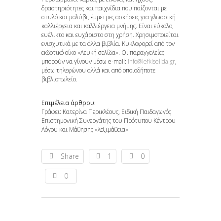
δραστηριότητες και παιχνίδια που παίζονται με
στυλό και μολύβι, έμμετρες ασκήσεις για γλωσσική
καλλιέργεια και καλλιέργεια μνήμης. Είναι εύκολο,
ευέλικτο και ευχάριστο στη χρήση. Χρησιμοποιείται
ενισχυτικά με τα άλλα βιβλία. Κυκλοφορεί από τον
εκδοτικό οίκο «Λευκή σελίδα». Οι παραγγελείες
μπορούν να γίνουν μέσω e-mail:
info@lefkiselida.gr
,
μέσω τηλεφώνου αλλά και από οποιοδήποτε
βιβλιοπωλείο.
Επιμέλεια άρθρου:
Γράφει: Κατερίνα Περικλέους, Ειδική Παιδαγωγός
Επιστημονική Συνεργάτης του Πρότυπου Κέντρου
Λόγου και Μάθησης «λεξιμάθεια»
Share
1
0
0