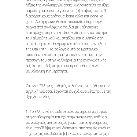
λέξεις της Aγγλικής γλώσσας. Αναλογιστείτε το εξής
παράδειγμα όπου το γράφημα [ο] διαβάζεται με 3
διαφορετικούς τρόπους: bone αλλά και done και
gone. Αυτή η φωνολογική «ποικιλία» δημιουργεί
συχνά στα αγγλόφωνα παιδιά με μαθησιακές
διαταραχές σημαντικές δυσκολίες στην κατάκτηση
του αλφαβητικού και σταδίου και συνεπώς στη
μετάβαση στο ορθογραφικό στάδιο του μοντέλου
της Uta Frith. Για το λόγο αυτό το Βρετανικό
εκπαιδευτικό σύστημα έχει πλέον εστιάσει την
προσοχή του στην καλλιέργεια της αναγνωστικής
δεξιότητας , δεξιότητα που προϋποθέτει καλή
φωνολογική ενημερότητα.
Όταν οι Έλληνες μαθητές καλούνται να μάθουν την
αγγλική γλώσσα, έρχονται συχνά αντιμέτωποι με τις
εξής δυσκολίες:
1
. Το Ελληνικό εκπαιδευτικό σύστημα δίνει έμφαση
στην ορθογραφία και όχι στην ανάγνωση, καθώς οι
φωνολογικές αντιστοιχίες γραφήματος-φωνήματος
είναι προβλέψιμες και διέπονται από σαφείς κανόνες.
Π.χ. το [αι] διαβάζεται [ε] εκτός αν τονίζεται το [ά] ή