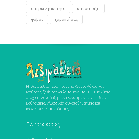
υπερκινητικότητα
υποστήριξη
φόβος
χαρακτήρας
Η "λεξιμάθεια", ένα Πρότυπο Κέντρο Λόγου και
Μάθησης, ξεκίνησε να λειτουργεί το 2000 με κύριο
στόχο την ανάδειξη των ικανοτήτων των παιδιών με
μαθησιακές, γλωσσικές, συναισθηματικές και
κοινωνικές ιδιαιτερότητες.
Πληροφορίες