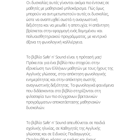
Οι δυσκολίες αυτές γίνονται ακόμα πιο έντονες σε
μαθητές με μαθησιακό μπλοκάρισμα. Πώς όμως
μπορούν να αντιμετωπιστούν αυτές οι δυσκολίες,
ώστε να αναπτυχθεί σωστά η αναγνωστική
δεξιότητα και να μειωθεί η αποτυχία; Η απάντηση
βρίσκεται στην εφαρμογή ενός δομημένου και
πολυαισθητηριακού προγράμματος, με κεντρικό
άξονα τη φωνολογική καλλιέργεια.
Το βιβλίο Safe’ n’ Sound είναι η πρότασή μας!
Πρόκειται για ένα βιβλίο που στοχεύει στην
εξοικείωση των Ελλήνων μαθητών με τους ήχους της
Αγγλικής γλώσσας, στην απόκτηση φωνολογικής
ενημερότητας και στην απόκτηση σωστής
αναγνωστικής δεξιότητας. Τα φωνολογικά φαινόμενα
που διδάσκονται στο βιβλίο στηρίζονται στη
φιλοσοφία των πιο σύγχρονων βρετανικών
προγράμματων αποκατάστασης μαθησιακών
δυσκολιών.
Το βιβλίο Safe’ n’ Sound απευθύνεται σε παιδιά
σχολικής ηλικίας, σε Καθηγητές της Αγγλικής
γλώσσας και σε Ειδικούς Παιδαγωγούς .
Περιλαμβάνει κάρτες με εικόνες και ήχους,