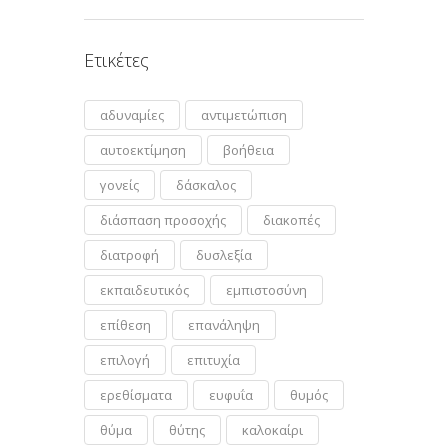
Ετικέτες
αδυναμίες
αντιμετώπιση
αυτοεκτίμηση
βοήθεια
γονείς
δάσκαλος
διάσπαση προσοχής
διακοπές
διατροφή
δυσλεξία
εκπαιδευτικός
εμπιστοσύνη
επίθεση
επανάληψη
επιλογή
επιτυχία
ερεθίσματα
ευφυΐα
θυμός
θύμα
θύτης
καλοκαίρι