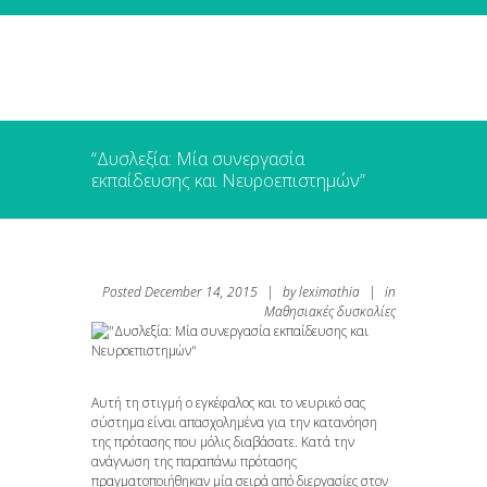
“Δυσλεξία: Μία συνεργασία
εκπαίδευσης και Νευροεπιστημών”
Posted
December 14, 2015
|
by
leximathia
|
in
Μαθησιακές δυσκολίες
Αυτή τη στιγμή ο εγκέφαλος και το νευρικό σας
σύστημα είναι απασχολημένα για την κατανόηση
της πρότασης που μόλις διαβάσατε. Κατά την
ανάγνωση της παραπάνω πρότασης
πραγματοποιήθηκαν μία σειρά από διεργασίες στον