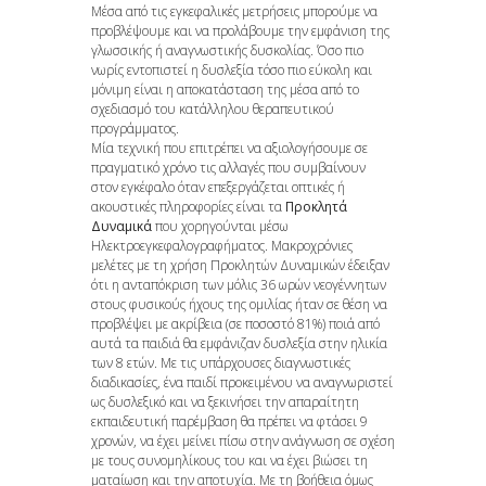
Μέσα από τις εγκεφαλικές μετρήσεις μπορούμε να
προβλέψουμε και να προλάβουμε την εμφάνιση της
γλωσσικής ή αναγνωστικής δυσκολίας. Όσο πιο
νωρίς εντοπιστεί η δυσλεξία τόσο πιο εύκολη και
μόνιμη είναι η αποκατάσταση της μέσα από το
σχεδιασμό του κατάλληλου θεραπευτικού
προγράμματος.
Μία τεχνική που επιτρέπει να αξιολογήσουμε σε
πραγματικό χρόνο τις αλλαγές που συμβαίνουν
στον εγκέφαλο όταν επεξεργάζεται οπτικές ή
ακουστικές πληροφορίες είναι τα
Προκλητά
Δυναμικά
που χορηγούνται μέσω
Ηλεκτροεγκεφαλογραφήματος. Μακροχρόνιες
μελέτες με τη χρήση Προκλητών Δυναμικών έδειξαν
ότι η ανταπόκριση των μόλις 36 ωρών νεογέννητων
στους φυσικούς ήχους της ομιλίας ήταν σε θέση να
προβλέψει με ακρίβεια (σε ποσοστό 81%) ποιά από
αυτά τα παιδιά θα εμφάνιζαν δυσλεξία στην ηλικία
των 8 ετών. Με τις υπάρχουσες διαγνωστικές
διαδικασίες, ένα παιδί προκειμένου να αναγνωριστεί
ως δυσλεξικό και να ξεκινήσει την απαραίτητη
εκπαιδευτική παρέμβαση θα πρέπει να φτάσει 9
χρονών, να έχει μείνει πίσω στην ανάγνωση σε σχέση
με τους συνομηλίκους του και να έχει βιώσει τη
ματαίωση και την αποτυχία. Με τη βοήθεια όμως