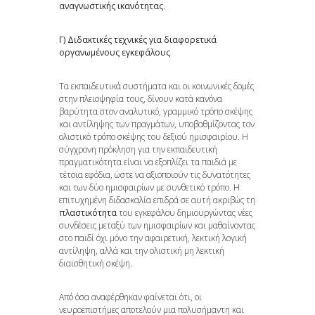
αναγνωστικής ικανότητας
.
Γ) Διδακτικές τεχνικές για διαφορετικά
οργανωμένους εγκεφάλους
Τα εκπαιδευτικά συστήματα και οι κοινωνικές δομές
στην πλειοψηφία τους, δίνουν κατά κανόνα
βαρύτητα στον αναλυτικό, γραμμικό τρόπο σκέψης
και αντίληψης των πραγμάτων, υποβαθμίζοντας τον
ολιστικό τρόπο σκέψης του δεξιού ημισφαιρίου. Η
σύγχρονη πρόκληση για την εκπαιδευτική
πραγματικότητα είναι να εξοπλίζει τα παιδιά με
τέτοια εφόδια, ώστε να αξιοποιούν τις δυνατότητες
και των δύο ημισφαιρίων με συνθετικό τρόπο. Η
επιτυχημένη διδασκαλία επιδρά σε αυτή ακριβώς τη
πλαστικότητα
του εγκεφάλου δημιουργώντας νέες
συνδέσεις μεταξύ των ημισφαιρίων και μαθαίνοντας
στο παιδί όχι μόνο την αφαιρετική, λεκτική λογική
αντίληψη, αλλά και την ολιστική μη λεκτική
διαισθητική σκέψη.
Από όσα αναφέρθηκαν φαίνεται ότι, οι
νευροεπιστήμες αποτελούν μια πολυσήμαντη και