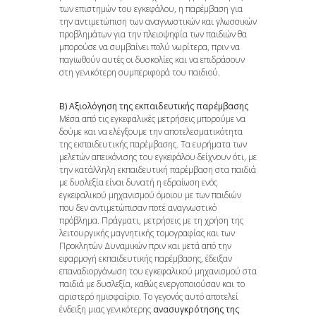
των επιστημών του εγκεφάλου, η παρέμβαση για
την αντιμετώπιση των αναγνωστικών και γλωσσικών
προβλημάτων για την πλειοψηφία των παιδιών θα
μπορούσε να συμβαίνει πολύ νωρίτερα, πριν να
παγιωθούν αυτές οι δυσκολίες και να επιδράσουν
στη γενικότερη συμπεριφορά του παιδιού.
Β) Αξιολόγηση της εκπαιδευτικής παρέμβασης
Μέσα από τις εγκεφαλικές μετρήσεις μπορούμε να
δούμε και να ελέγξουμε την αποτελεσματικότητα
της εκπαιδευτικής παρέμβασης. Τα ευρήματα των
μελετών απεικόνισης του εγκεφάλου δείχνουν ότι, με
την κατάλληλη εκπαιδευτική παρέμβαση στα παιδιά
με δυσλεξία είναι δυνατή η εδραίωση ενός
εγκεφαλικού μηχανισμού όμοιου με των παιδιών
που δεν αντιμετώπισαν ποτέ αναγνωστικό
πρόβλημα. Πράγματι, μετρήσεις με τη χρήση της
λειτουργικής μαγνητικής τομογραφίας και των
Προκλητών Δυναμικών πριν και μετά από την
εφαρμογή εκπαιδευτικής παρέμβασης, έδειξαν
επαναδιοργάνωση του εγκεφαλικού μηχανισμού στα
παιδιά με δυσλεξία, καθώς ενεργοποιούσαν και το
αριστερό ημισφαίριο. Το γεγονός αυτό αποτελεί
ένδειξη μιας γενικότερης
ανασυγκρότησης της