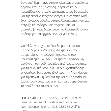
δυναμική δομή πάνω στην οποία είναι αναγκαίο να
οργανώνεται η αξιολόγηση, η έρευνα και οι
παρεμβάσεις στο πεδίο των μαθησιακών δυσκολιών
και της εκπαίδευσης γενικότερα. Για να επιτευχθεί
ένας τέτοιος φιλόδοξος στόχος, θα απαιτηθεί γενναία
στήριξη και ενθάρρυνση της έρευνας και
ανακάλυψη νέων διδακτικών που θα απευθύνονται
σε διαφορετικά οργανωμένους εγκεφάλους.
Θα ήθελα να ευχαριστήσω θερμά το Πρότυπο
Κέντρο Λόγου & Μάθησης «Λεξιμάθεια» που
συμμετείχε στην ερευνητική εργασία του
Πανεπιστημίου Αθηνών με θέμα την εγκεφαλική
οργάνωση των μαθητών μέσα από πρωτοποριακές,
για τα ελληνικά δεδομένα, μεθόδους απεικόνισης
εγκεφάλου. Ευχαριστώ ιδιαίτερα την Ανθή Κοκκώνη
για την πολύτιμη βοήθεια της και συνεργασία και
όλους τους γονείς που δέχτηκαν να συμμετάσχουν
τα παιδιά τους στην έρευνα.
ΠΗΓΗ:
Gabrieli et al., (2009). Dyslexia: A New
Synergy Between Education and Cognitive
Neuroscience. Science, 325, 280-283 Wolf, M.