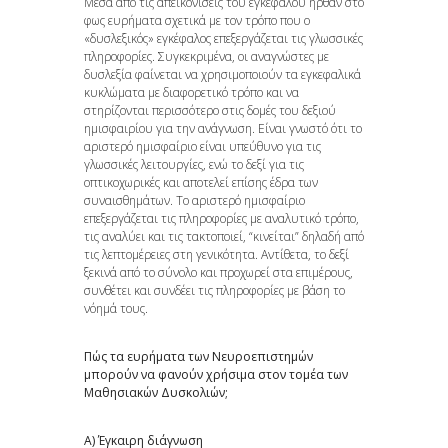
Μέσα από τις απεικονίσεις του εγκεφάλου ήρθαν στο
φως ευρήματα σχετικά με τον τρόπο που ο
«δυσλεξικός» εγκέφαλος επεξεργάζεται τις γλωσσικές
πληροφορίες. Συγκεκριμένα, οι αναγνώστες με
δυσλεξία φαίνεται να χρησιμοποιούν τα εγκεφαλικά
κυκλώματα με διαφορετικό τρόπο και να
στηρίζονται περισσότερο στις δομές του δεξιού
ημισφαιρίου για την ανάγνωση. Είναι γνωστό ότι το
αριστερό ημισφαίριο είναι υπεύθυνο για τις
γλωσσικές λειτουργίες, ενώ το δεξί για τις
οπτικοχωρικές και αποτελεί επίσης έδρα των
συναισθημάτων. Το αριστερό ημισφαίριο
επεξεργάζεται τις πληροφορίες με αναλυτικό τρόπο,
τις αναλύει και τις τακτοποιεί, “κινείται” δηλαδή από
τις λεπτομέρειες στη γενικότητα. Αντίθετα, το δεξί
ξεκινά από το σύνολο και προχωρεί στα επιμέρους,
συνθέτει και συνδέει τις πληροφορίες με βάση το
νόημά τους.
Πώς τα ευρήματα των Νευροεπιστημών
μπορούν να φανούν χρήσιμα στον τομέα των
Μαθησιακών Δυσκολιών;
Α) Έγκαιρη διάγνωση