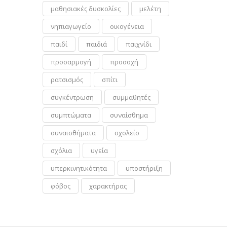
μαθησιακές δυσκολίες
μελέτη
νηπιαγωγείο
οικογένεια
παιδί
παιδιά
παιχνίδι
προσαρμογή
προσοχή
ρατσισμός
σπίτι
συγκέντρωση
συμμαθητές
συμπτώματα
συναίσθημα
συναισθήματα
σχολείο
σχόλια
υγεία
υπερκινητικότητα
υποστήριξη
φόβος
χαρακτήρας