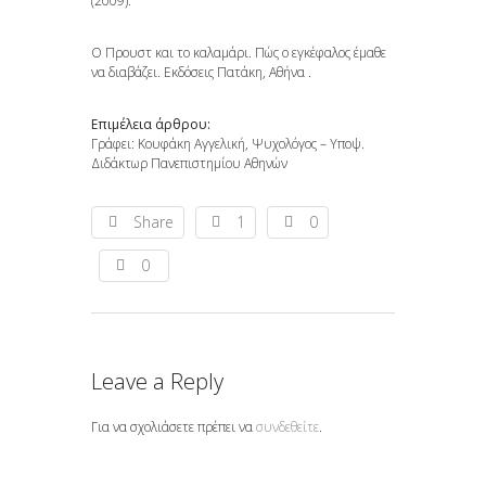
(2009).
O Προυστ και το καλαμάρι. Πώς ο εγκέφαλος έμαθε
να διαβάζει. Εκδόσεις Πατάκη, Αθήνα .
Επιμέλεια άρθρου:
Γράφει: Κουφάκη Αγγελική, Ψυχολόγος – Υποψ.
Διδάκτωρ Πανεπιστημίου Αθηνών
Share
1
0
0
Leave a Reply
Για να σχολιάσετε πρέπει να
συνδεθείτε
.