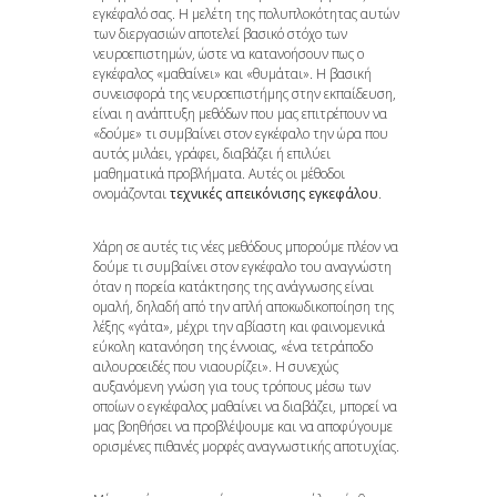
εγκέφαλό σας. Η μελέτη της πολυπλοκότητας αυτών
των διεργασιών αποτελεί βασικό στόχο των
νευροεπιστημών, ώστε να κατανοήσουν πως ο
εγκέφαλος «μαθαίνει» και «θυμάται». Η βασική
συνεισφορά της νευροεπιστήμης στην εκπαίδευση,
είναι η ανάπτυξη μεθόδων που μας επιτρέπουν να
«δούμε» τι συμβαίνει στον εγκέφαλο την ώρα που
αυτός μιλάει, γράφει, διαβάζει ή επιλύει
μαθηματικά προβλήματα. Αυτές οι μέθοδοι
ονομάζονται
τεχνικές απεικόνισης εγκεφάλου
.
Χάρη σε αυτές τις νέες μεθόδους μπορούμε πλέον να
δούμε τι συμβαίνει στον εγκέφαλο του αναγνώστη
όταν η πορεία κατάκτησης της ανάγνωσης είναι
ομαλή, δηλαδή από την απλή αποκωδικοποίηση της
λέξης «γάτα», μέχρι την αβίαστη και φαινομενικά
εύκολη κατανόηση της έννοιας, «ένα τετράποδο
αιλουροειδές που νιαουρίζει». Η συνεχώς
αυξανόμενη γνώση για τους τρόπους μέσω των
οποίων ο εγκέφαλος μαθαίνει να διαβάζει, μπορεί να
μας βοηθήσει να προβλέψουμε και να αποφύγουμε
ορισμένες πιθανές μορφές αναγνωστικής αποτυχίας.