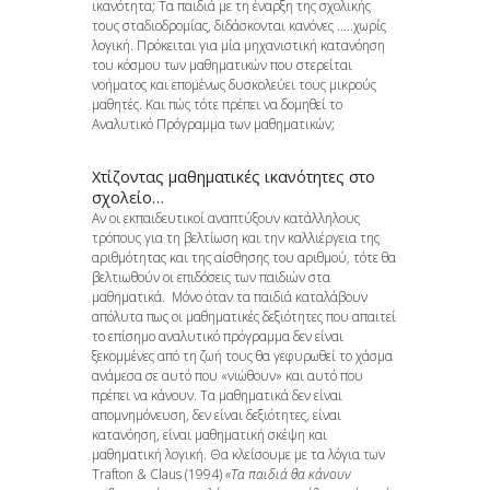
ικανότητα; Τα παιδιά με τη έναρξη της σχολικής
τους σταδιοδρομίας, διδάσκονται κανόνες …..χωρίς
λογική. Πρόκειται για μία μηχανιστική κατανόηση
του κόσμου των μαθηματικών που στερείται
νοήματος και επομένως δυσκολεύει τους μικρούς
μαθητές. Και πώς τότε πρέπει να δομηθεί το
Αναλυτικό Πρόγραμμα των μαθηματικών;
Χτίζοντας μαθηματικές ικανότητες στο
σχολείο…
Αν οι εκπαιδευτικοί αναπτύξουν κατάλληλους
τρόπους για τη βελτίωση και την καλλιέργεια της
αριθμότητας και της αίσθησης του αριθμού, τότε θα
βελτιωθούν οι επιδόσεις των παιδιών στα
μαθηματικά. Μόνο όταν τα παιδιά καταλάβουν
απόλυτα πως οι μαθηματικές δεξιότητες που απαιτεί
το επίσημο αναλυτικό πρόγραμμα δεν είναι
ξεκομμένες από τη ζωή τους θα γεφυρωθεί το χάσμα
ανάμεσα σε αυτό που «νιώθουν» και αυτό που
πρέπει να κάνουν. Τα μαθηματικά δεν είναι
απομνημόνευση, δεν είναι δεξιότητες, είναι
κατανόηση, είναι μαθηματική σκέψη και
μαθηματική λογική. Θα κλείσουμε με τα λόγια των
Trafton & Claus (1994)
«Τα παιδιά θα κάνουν