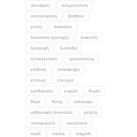
αδυναμίες
αντιμετώπιση
αυτοεκτίμηση
βοήθεια
γονείς
δάσκαλος
διάσπαση προσοχής
διακοπές
διατροφή
δυσλεξία
εκπαιδευτικός
εμπιστοσύνη
επίθεση
επανάληψη
επιλογή
επιτυχία
ερεθίσματα
ευφυΐα
θυμός
θύμα
θύτης
καλοκαίρι
μαθησιακές δυσκολίες
μελέτη
νηπιαγωγείο
οικογένεια
παιδί
παιδιά
παιχνίδι