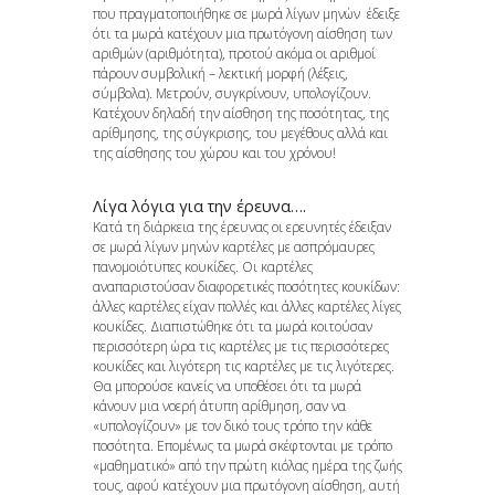
που πραγματοποιήθηκε σε μωρά λίγων μηνών έδειξε
ότι τα μωρά κατέχουν μια πρωτόγονη αίσθηση των
αριθμών (αριθμότητα), προτού ακόμα οι αριθμοί
πάρουν συμβολική – λεκτική μορφή (λέξεις,
σύμβολα). Μετρούν, συγκρίνουν, υπολογίζουν.
Κατέχουν δηλαδή την αίσθηση της ποσότητας, της
αρίθμησης, της σύγκρισης, του μεγέθους αλλά και
της αίσθησης του χώρου και του χρόνου!
Λίγα λόγια για την έρευνα….
Κατά τη διάρκεια της έρευνας οι ερευνητές έδειξαν
σε μωρά λίγων μηνών καρτέλες με ασπρόμαυρες
πανομοιότυπες κουκίδες. Οι καρτέλες
αναπαριστούσαν διαφορετικές ποσότητες κουκίδων:
άλλες καρτέλες είχαν πολλές και άλλες καρτέλες λίγες
κουκίδες. Διαπιστώθηκε ότι τα μωρά κοιτούσαν
περισσότερη ώρα τις καρτέλες με τις περισσότερες
κουκίδες και λιγότερη τις καρτέλες με τις λιγότερες.
Θα μπορούσε κανείς να υποθέσει ότι τα μωρά
κάνουν μια νοερή άτυπη αρίθμηση, σαν να
«υπολογίζουν» με τον δικό τους τρόπο την κάθε
ποσότητα. Επομένως τα μωρά σκέφτονται με τρόπο
«μαθηματικό» από την πρώτη κιόλας ημέρα της ζωής
τους, αφού κατέχουν μια πρωτόγονη αίσθηση, αυτή