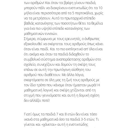
των αριθμών! Και όταν τα βρέφη γίνουν παιδιά,
μπορούν πάλι να διακρίνουν ενστικτωδώς ότι τα 10
μήλα είναι περισσότερα από τα 5 πορτοκάλια, χωρίς
να τα μετρήσουν. Αυτό το πρωταρχικό επίπεδο
βαθιάς κατανόησης των ποσοτήτων θέτει τα θεμέλια
για ένα πιο υψηλό επίπεδο κατανόησης των
μαθηματικών εννοιών.
Σήμερα, σύμφωνα με τους ερευνητές, ο άνθρωπος
εξακολουθεί να σκέφτεται τους αριθμούς όπως κάνει
όταν είναι παιδί. Και το πιο εκπληκτικό απ’ όλα είναι
ότι ακόμα και όταν τα παιδιά διδαχθούν το
συμβολικό σύστημα αναπαράστασης αριθμών στο
σχολείο, συνεχίζουν και δομούν τη σκέψη τους
επάνω σε αυτή την πρωτόγονη αίσθηση του
αριθμού που διαθέτουν. Με άλλα λόγια,
σκεφτόμαστε σε όλη μας τη ζωή τους αριθμούς με
τον ίδιο τρόπο που κάναμε όταν ήμασταν μωρά! Η
μαθηματική λογική και σκέψη χτίζονται από τη
στιγμή που γεννιόμαστε και αυτή η δομική σχέση
δεν αλλάζει ποτέ!
Γιατί όμως τα παιδιά 7 και 8 ετών δεν είναι τόσο
ικανά στα μαθηματικά όσο τα παιδιά 3-5 ετών; Τι
γίνεται και «χάνεται» αυτή η ενστικτώδης