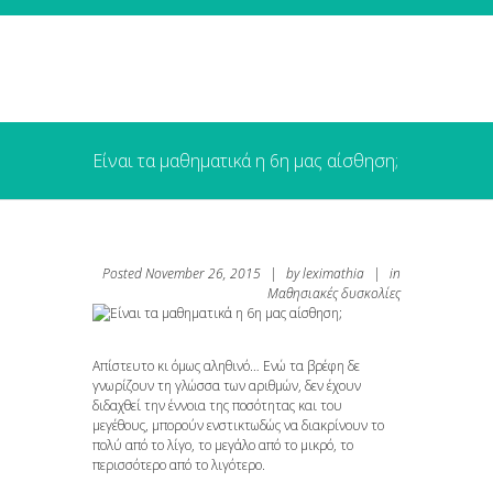
Είναι τα μαθηματικά η 6η μας αίσθηση;
Posted
November 26, 2015
|
by
leximathia
|
in
Μαθησιακές δυσκολίες
Απίστευτο κι όμως αληθινό… Ενώ τα βρέφη δε
γνωρίζουν τη γλώσσα των αριθμών, δεν έχουν
διδαχθεί την έννοια της ποσότητας και του
μεγέθους, μπορούν ενστικτωδώς να διακρίνουν το
πολύ από το λίγο, το μεγάλο από το μικρό, το
περισσότερο από το λιγότερο.