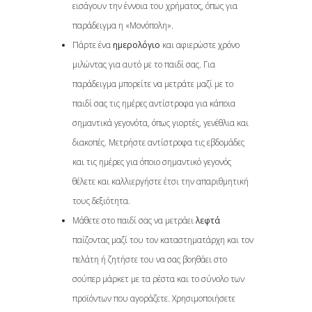
εισάγουν την έννοια του χρήματος, όπως για
παράδειγμα η «Μονόπολη».
Πάρτε ένα
ημερολόγιο
και αφιερώστε χρόνο
μιλώντας για αυτό με το παιδί σας. Για
παράδειγμα μπορείτε να μετράτε μαζί με το
παιδί σας τις ημέρες αντίστροφα για κάποια
σημαντικά γεγονότα, όπως γιορτές, γενέθλια και
διακοπές. Μετρήστε αντίστροφα τις εβδομάδες
και τις ημέρες για όποιο σημαντικό γεγονός
θέλετε και καλλιεργήστε έτσι την απαριθμητική
τους δεξιότητα.
Μάθετε στο παιδί σας να μετράει
λεφτά
παίζοντας μαζί του τον καταστηματάρχη και τον
πελάτη ή ζητήστε του να σας βοηθάει στο
σούπερ μάρκετ με τα ρέστα και το σύνολο των
προϊόντων που αγοράζετε. Χρησιμοποιήσετε