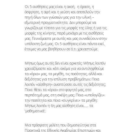
Οι 5 αισθήσεις μας είναι η ακοή, η όραση, η
όσφρηση, η αφή και η γεύση και αποτελούν την
πηγή όλων των γνώσεών μας για την υλική –
εξωτερική πραγματικότητα. Δεν μπορούμε να
γνωρίζουμε τίποτα για τις μορφές της ύλης ή για τις
μορφές της κίνησης, παρά μονάχα με τις αισθήσεις
μας. Γεννιόμαστε με αυτές και μας συνοδεύουν στην
υπόλοιπη ζωή μας. Οι 5 αισθήσεις είναι πάντα εκεί,
έτοιμες να μας βοηθήσουν σε ό,τι χρειαστούμε.
Μήπως όμως αυτές δεν είναι αρκετές; Μήπως λοιπόν
χρειαζόμαστε και κάτι ακόμα για να αντιληφθούμε
τα «όρια» μας, τα μεγέθη, τις ποσότητες, αλλά και
δεξιότητες για την επίλυση προβλημάτων; Ποια
λοιπόν «αίσθηση» αναπτύσσει αυτές τις δεξιότητες;
Ποια θέτει τα «όρια» στο φαγητό μας, στο
περπάτημά μας, στη σκέψη μας; Ποια «υπολογίζει»
την ποσότητα και ποια «συγκρίνει» τα μεγέθη;
Μήπως λοιπόν η 6η μας αίσθηση είναι….. τα
‘μαθηματικά’;
Μια πρόσφατη μελέτη που δημοσιεύτηκε στα
Πρακτικά της Εθνικής Ακαδημίας Επιστημών και